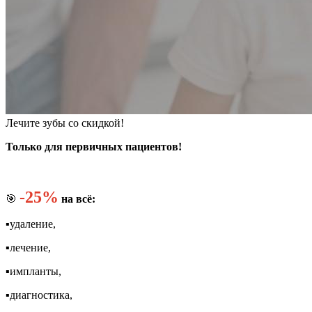
Лечите зубы со скидкой!
Только для первичных пациентов!
-25%
🎯
на всё:
▪️удаление,
▪️лечение,
▪️импланты,
▪️диагностика,