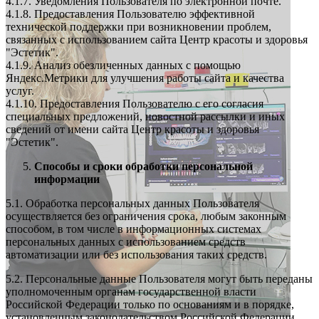
4.1.7. Уведомления Пользователя по электронной почте.
4.1.8. Предоставления Пользователю эффективной
технической поддержки при возникновении проблем,
связанных с использованием сайта Центр красоты и здоровья
"Эстетик".
4.1.9. Анализ обезличенных данных с помощью
Яндекс.Метрики для улучшения работы сайта и качества
услуг.
4.1.10. Предоставления Пользователю с его согласия
специальных предложений, новостной рассылки и иных
сведений от имени сайта Центр красоты и здоровья
"Эстетик".
Способы и сроки обработки персональной
информации
5.1. Обработка персональных данных Пользователя
осуществляется без ограничения срока, любым законным
способом, в том числе в информационных системах
персональных данных с использованием средств
автоматизации или без использования таких средств.
5.2. Персональные данные Пользователя могут быть переданы
уполномоченным органам государственной власти
Российской Федерации только по основаниям и в порядке,
установленным законодательством Российской Федерации.