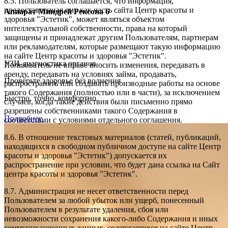
8.5. Пользователь соглашается, что информация,
предоставленная ему как часть сайта Центр красоты и
Аппарат Миндрей Рексона 6
здоровья "Эстетик", может являться объектом
интеллектуальной собственности, права на который
защищены и принадлежат другим Пользователям, партнерам
или рекламодателям, которые размещают такую информацию
на сайте Центр красоты и здоровья "Эстетик".
УЗИ-диагностика органов
Пользователь не вправе вносить изменения, передавать в
аренду, передавать на условиях займа, продавать,
Проверьте здоровье без волнения
распространять или создавать производные работы на основе
такого Содержания (полностью или в части), за исключением
Быстро, точно, комфортно
случаев, когда такие действия были письменно прямо
разрешены собственниками такого Содержания в
Подробнее
соответствии с условиями отдельного соглашения.
8.6. В отношение текстовых материалов (статей, публикаций,
находящихся в свободном публичном доступе на сайте Центр
красоты и здоровья "Эстетик") допускается их
распространение при условии, что будет дана ссылка на Сайт
центра красоты и здоровья "Эстетик".
8.7. Администрация не несет ответственности перед
Пользователем за любой убыток или ущерб, понесенный
Пользователем в результате удаления, сбоя или
невозможности сохранения какого-либо Содержания и иных
коммуникационных данных, содержащихся на сайте Центр