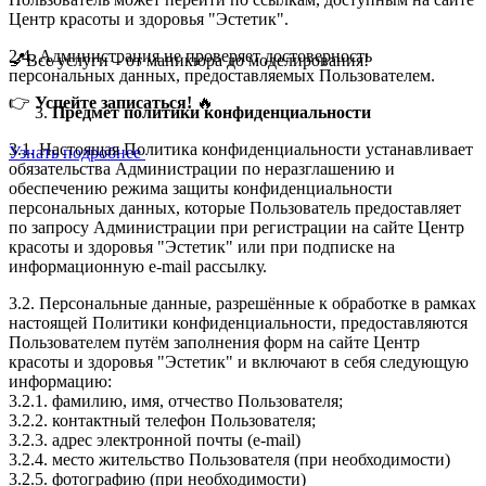
Центр красоты и здоровья "Эстетик".
2.4. Администрация не проверяет достоверность
💅Все услуги – от маникюра до моделирования!
персональных данных, предоставляемых Пользователем.
👉
Успейте записаться!
🔥
Предмет политики конфиденциальности
3.1. Настоящая Политика конфиденциальности устанавливает
Узнать подробнее
обязательства Администрации по неразглашению и
обеспечению режима защиты конфиденциальности
персональных данных, которые Пользователь предоставляет
по запросу Администрации при регистрации на сайте Центр
красоты и здоровья "Эстетик" или при подписке на
информационную e-mail рассылку.
3.2. Персональные данные, разрешённые к обработке в рамках
настоящей Политики конфиденциальности, предоставляются
Пользователем путём заполнения форм на сайте Центр
красоты и здоровья "Эстетик" и включают в себя следующую
информацию:
3.2.1. фамилию, имя, отчество Пользователя;
3.2.2. контактный телефон Пользователя;
3.2.3. адрес электронной почты (e-mail)
3.2.4. место жительство Пользователя (при необходимости)
3.2.5. фотографию (при необходимости)