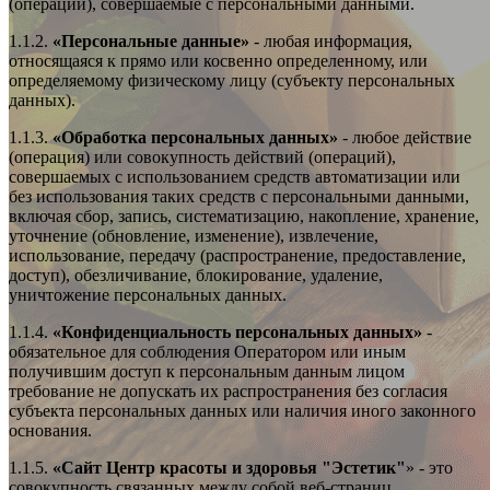
(операции), совершаемые с персональными данными.
1.1.2.
«Персональные данные»
- любая информация,
относящаяся к прямо или косвенно определенному, или
определяемому физическому лицу (субъекту персональных
данных).
1.1.3.
«Обработка персональных данных»
- любое действие
(операция) или совокупность действий (операций),
совершаемых с использованием средств автоматизации или
без использования таких средств с персональными данными,
включая сбор, запись, систематизацию, накопление, хранение,
уточнение (обновление, изменение), извлечение,
использование, передачу (распространение, предоставление,
доступ), обезличивание, блокирование, удаление,
уничтожение персональных данных.
1.1.4.
«Конфиденциальность персональных данных»
-
обязательное для соблюдения Оператором или иным
получившим доступ к персональным данным лицом
требование не допускать их распространения без согласия
субъекта персональных данных или наличия иного законного
основания.
1.1.5.
«Сайт
Центр красоты и здоровья "Эстетик"
» - это
совокупность связанных между собой веб-страниц,