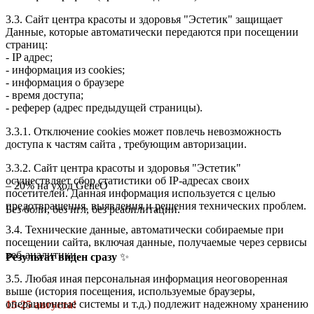
3.3. Сайт центра красоты и здоровья "Эстетик" защищает
Данные, которые автоматически передаются при посещении
страниц:
- IP адрес;
- информация из cookies;
- информация о браузере
- время доступа;
- реферер (адрес предыдущей страницы).
3.3.1. Отключение cookies может повлечь невозможность
доступа к частям сайта , требующим авторизации.
3.3.2. Сайт центра красоты и здоровья "Эстетик"
осуществляет сбор статистики об IP-адресах своих
– 20% на уход GeneO
посетителей. Данная информация используется с целью
предотвращения, выявления и решения технических проблем.
Без боли, без игл, без реабилитации.
3.4. Технические данные, автоматически собираемые при
посещении сайта, включая данные, получаемые через сервисы
веб-аналитики.
Результат виден сразу
✨
3.5. Любая иная персональная информация неоговоренная
выше (история посещения, используемые браузеры,
операционные системы и т.д.) подлежит надежному хранению
15-25 августа!