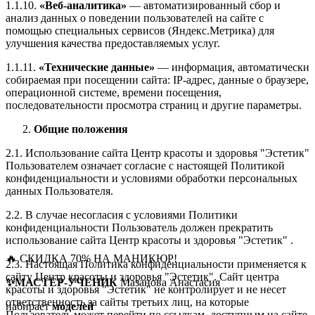
1.1.10.
«Веб-аналитика»
— автоматизированный сбор и
анализ данных о поведении пользователей на сайте с
помощью специальных сервисов (Яндекс.Метрика) для
улучшения качества предоставляемых услуг.
1.1.11.
«Технические данные»
— информация, автоматически
собираемая при посещении сайта: IP-адрес, данные о браузере,
операционной системе, времени посещения,
последовательности просмотра страниц и другие параметры.
Общие положения
2.1. Использование сайта Центр красоты и здоровья "Эстетик"
Пользователем означает согласие с настоящей Политикой
конфиденциальности и условиями обработки персональных
данных Пользователя.
2.2. В случае несогласия с условиями Политики
конфиденциальности Пользователь должен прекратить
использование сайта Центр красоты и здоровья "Эстетик" .
🔥 СКИДКА 70% НА МАНИКЮР!
2.3. Настоящая Политика конфиденциальности применяется к
сайту Центр красоты и здоровья "Эстетик". Сайт центра
✨МАСТЕР-УЧЕНИК
Мазанова Анастасия
красоты и здоровья "Эстетик" не контролирует и не несет
ответственность за сайты третьих лиц, на которые
набирает
моделей
Пользователь может перейти по ссылкам, доступным на сайте