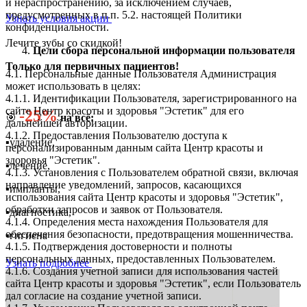
и нераспространению, за исключением случаев,
предусмотренных в п.п. 5.2. настоящей Политики
Узнать условия акции
конфиденциальности.
Лечите зубы со скидкой!
Цели сбора персональной информации пользователя
Только для первичных пациентов!
4.1. Персональные данные Пользователя Администрация
может использовать в целях:
4.1.1. Идентификации Пользователя, зарегистрированного на
сайте Центр красоты и здоровья "Эстетик" для его
-25%
🎯
на всё:
дальнейшей авторизации.
4.1.2. Предоставления Пользователю доступа к
▪️удаление,
персонализированным данным сайта Центр красоты и
здоровья "Эстетик".
▪️лечение,
4.1.3. Установления с Пользователем обратной связи, включая
направление уведомлений, запросов, касающихся
▪️импланты,
использования сайта Центр красоты и здоровья "Эстетик",
обработки запросов и заявок от Пользователя.
▪️диагностика,
4.1.4. Определения места нахождения Пользователя для
обеспечения безопасности, предотвращения мошенничества.
▪️гигиена
4.1.5. Подтверждения достоверности и полноты
персональных данных, предоставленных Пользователем.
Узнать подробнее
4.1.6. Создания учетной записи для использования частей
сайта Центр красоты и здоровья "Эстетик", если Пользователь
дал согласие на создание учетной записи.