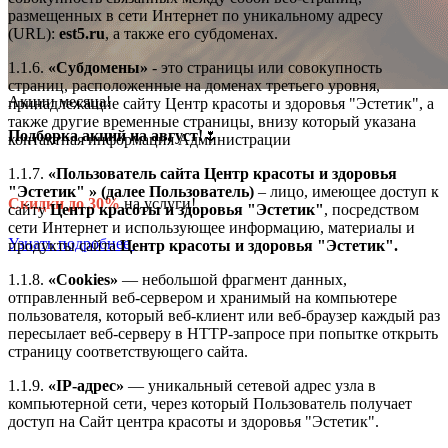
размещенных в сети Интернет по уникальному адресу
(URL):
est5.ru
, а также его субдоменах.
1.1.6.
«Субдомены»
- это страницы или совокупность
страниц, расположенные на доменах третьего уровня,
Акции месяца!
принадлежащие сайту Центр красоты и здоровья "Эстетик", а
также другие временные страницы, внизу который указана
Подборка акций на август!
🌷
контактная информация Администрации
1.1.7.
«Пользователь сайта
Центр красоты и здоровья
"Эстетик"
» (далее Пользователь)
– лицо, имеющее доступ к
Скидки до 30%
на услуги!
сайту
Центр красоты и здоровья "Эстетик"
, посредством
сети Интернет и использующее информацию, материалы и
Узнать подробнее
продукты сайта
Центр красоты и здоровья "Эстетик"
.
1.1.8.
«Cookies»
— небольшой фрагмент данных,
отправленный веб-сервером и хранимый на компьютере
пользователя, который веб-клиент или веб-браузер каждый раз
пересылает веб-серверу в HTTP-запросе при попытке открыть
страницу соответствующего сайта.
1.1.9.
«IP-адрес»
— уникальный сетевой адрес узла в
компьютерной сети, через который Пользователь получает
доступ на Сайт центра красоты и здоровья "Эстетик".