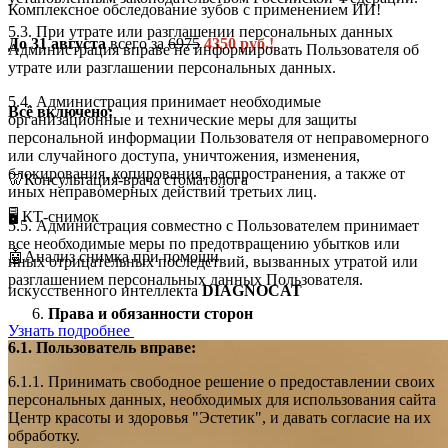
Комплексное обследование зубов с применением ИИ!
5.3. При утрате или разглашении персональных данных
До 31 августа
всего за
6975
4350 руб.!
Администрация вправе не информировать Пользователя об
утрате или разглашении персональных данных.
5.4. Администрация принимает необходимые
Всё включено:
организационные и технические меры для защиты
персональной информации Пользователя от неправомерного
или случайного доступа, уничтожения, изменения,
блокирования, копирования, распространения, а также от
🦷Консультация-врача стоматолога
иных неправомерных действий третьих лиц.
🖥️ КТ-снимок
5.5. Администрация совместно с Пользователем принимает
все необходимые меры по предотвращению убытков или
🤖Анализ снимка при помощи
иных отрицательных последствий, вызванных утратой или
разглашением персональных данных Пользователя.
искусственного интеллекта
DIAGNOCAT
Права и обязанности сторон
Узнать подробнее
6.1. Пользователь вправе:
6.1.1. Принимать свободное решение о предоставлении своих
персональных данных, необходимых для использования сайта
Центр красоты и здоровья "Эстетик", и давать согласие на их
обработку.