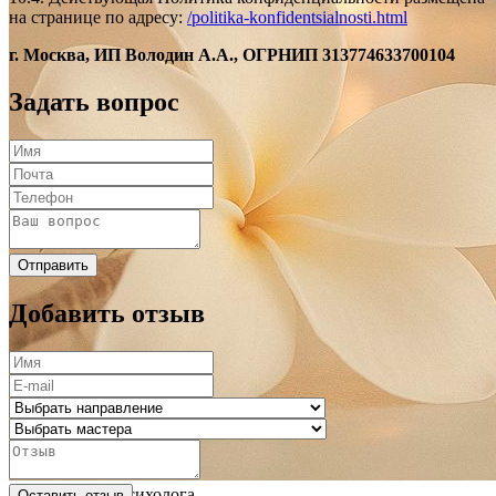
на странице по адресу:
/politika-konfidentsialnosti.html
г. Москва, ИП Володин А.А., ОГРНИП 313774633700104
Задать вопрос
Отправить
Добавить отзыв
Консультация психолога
Оставить отзыв