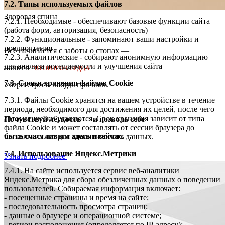
7.2. Типы используемых файлов
Здоровая спина
7.2.1. Необходимые - обеспечивают базовые функции сайта
(работа форм, авторизация, безопасность)
7.2.2. Функциональные - запоминают ваши настройки и
предпочтения
Всё начинается с заботы о стопах —
7.2.3. Аналитические - собирают анонимную информацию
для анализа посещаемости и улучшения сайта
нашего
"ВТОРОГО СЕРДЦА"
7.3. Сроки хранения файлов Cookie
Убери стресс. Забудь про боль.
7.3.1. Файлы Cookie хранятся на вашем устройстве в течение
периода, необходимого для достижения их целей, после чего
автоматически удаляются. Срок хранения зависит от типа
Почувствуй лёгкость — и позволь себе
файла Cookie и может составлять от сессии браузера до
быть счастливым здесь и сейчас.
нескольких лет для аналитических данных.
7.4. Использование Яндекс.Метрики
Узнать подробнее
7.4.1. На сайте используется сервис веб-аналитики
Яндекс.Метрика для сбора обезличенных данных о поведении
пользователей. Собираемая информация включает:
- посещенные страницы и время на сайте;
- последовательность просмотра страниц;
- данные о браузере и операционной системе;
- регион расположения (определяется по IP-адресу);