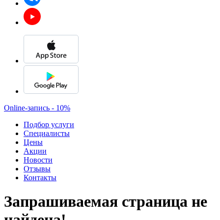
🧴Месяц красоты в косметологии
🔥Скидки на популярные процедуры
💆‍♀️Лазер, RF-лифтинг, пилинги и уход
Online-запись - 10%
⚡Удаление волос, новообразований
Подбор услуги
Специалисты
Цены
До 31 августа!
Акции
Новости
Смотреть все акции
Отзывы
Контакты
Запрашиваемая страница не
найдена!