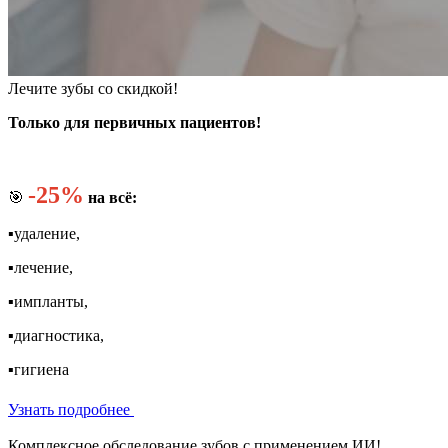
Лечите зубы со скидкой!
Только для первичных пациентов!
-25%
🎯
на всё:
▪️удаление,
▪️лечение,
▪️импланты,
▪️диагностика,
▪️гигиена
Узнать подробнее
Комплексное обследование зубов с применением ИИ!