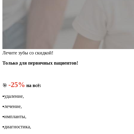
Лечите зубы со скидкой!
Только для первичных пациентов!
-25%
🎯
на всё:
▪️удаление,
▪️лечение,
▪️импланты,
▪️диагностика,