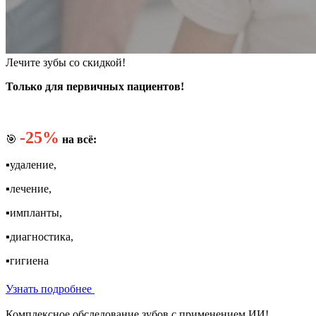
Лечите зубы со скидкой!
Только для первичных пациентов!
-25%
🎯
на всё:
▪️удаление,
▪️лечение,
▪️импланты,
▪️диагностика,
▪️гигиена
Узнать подробнее
Комплексное обследование зубов с применением ИИ!