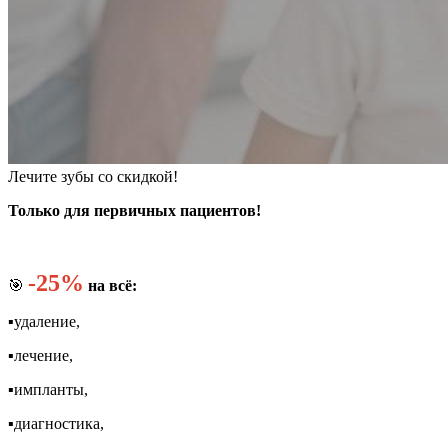
Лечите зубы со скидкой!
Только для первичных пациентов!
-25%
🎯
на всё:
▪️удаление,
▪️лечение,
▪️импланты,
▪️диагностика,