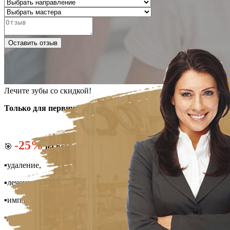
Оставить отзыв
Лечите зубы со скидкой!
Только для первичных пациентов!
-25%
🎯
на всё:
▪️удаление,
▪️лечение,
▪️импланты,
▪️диагностика,