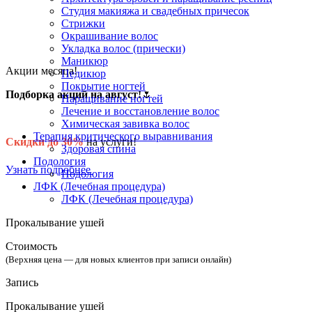
Студия макияжа и свадебных причесок
Стрижки
Окрашивание волос
Укладка волос (прически)
Маникюр
Акции месяца!
Педикюр
Покрытие ногтей
Подборка акций на август!
🌷
Наращивание ногтей
Лечение и восстановление волос
Химическая завивка волос
Терапия критического выравнивания
Скидки до 30%
на услуги!
Здоровая спина
Подология
Узнать подробнее
Подология
ЛФК (Лечебная процедура)
ЛФК (Лечебная процедура)
Прокалывание ушей
Стоимость
(Верхняя цена — для новых клиентов при записи онлайн)
Запись
Прокалывание ушей