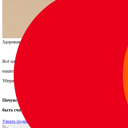
Здоровая спина
Всё начинается с заботы о стопах —
нашего
"ВТОРОГО СЕРДЦА"
Убери стресс. Забудь про боль.
Почувствуй лёгкость — и позволь себе
быть счастливым здесь и сейчас.
Узнать подробнее