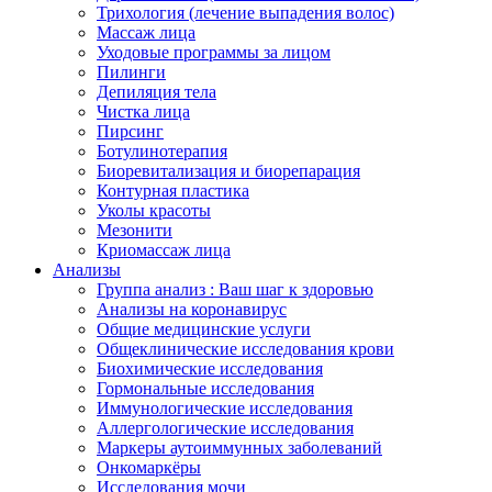
Трихология (лечение выпадения волос)
Массаж лица
Уходовые программы за лицом
Пилинги
Депиляция тела
Чистка лица
Пирсинг
Ботулинотерапия
Биоревитализация и биорепарация
Контурная пластика
Уколы красоты
Мезонити
Криомассаж лица
Анализы
Группа анализ : Ваш шаг к здоровью
Анализы на коронавирус
Общие медицинские услуги
Общеклинические исследования крови
Биохимические исследования
Гормональные исследования
Иммунологические исследования
Аллергологические исследования
Маркеры аутоиммунных заболеваний
Онкомаркёры
Исследования мочи