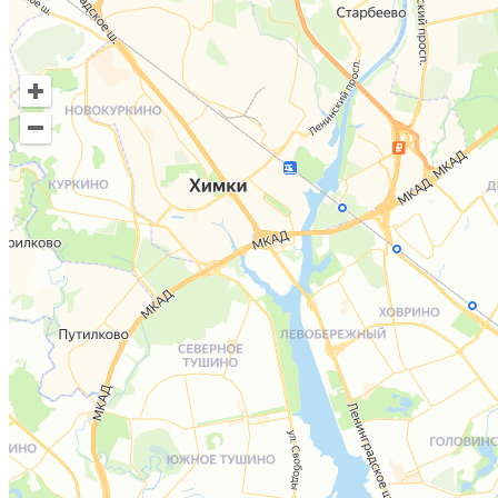
Комплексное обследование зубов с применением ИИ!
До 31 августа
всего за
6975
4350 руб.!
Всё включено:
🦷Консультация-врача стоматолога
🖥️ КТ-снимок
🤖Анализ снимка при помощи
искусственного интеллекта
DIAGNOCAT
Узнать подробнее