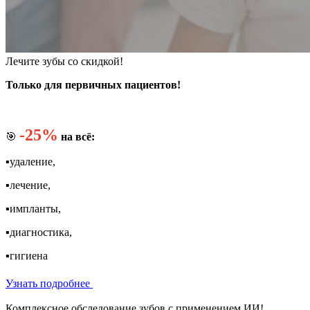
Лечите зубы со скидкой!
Только для первичных пациентов!
-25%
🎯
на всё:
▪️удаление,
▪️лечение,
▪️импланты,
▪️диагностика,
▪️гигиена
Узнать подробнее
Комплексное обследование зубов с применением ИИ!