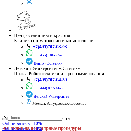
Центр медицины и красоты
Клиника стоматологии и косметологии
+7(495)707-03-03
+7 (965) 106-57-98
Центр «Эстетик»
Детский Университет «Эстетик»
Школа Робототехники и Программирования
+7(495)707-04-39
+7 (999) 977-34-68
Детский Университет
Москва, Алтуфьевское шоссе, 56
🧴Месяц красоты в косметологии
Online-запись - 10%
🔥Скидки на популярные процедуры
Online-запись - 10%