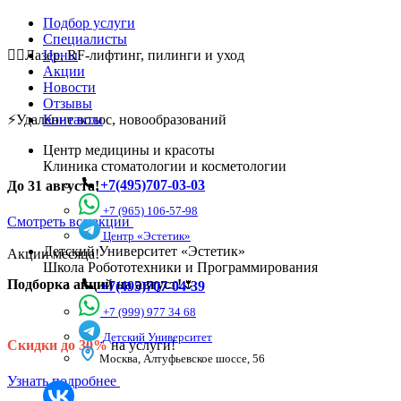
Подбор услуги
Специалисты
💆‍♀️Лазер, RF-лифтинг, пилинги и уход
Цены
Акции
Новости
Отзывы
⚡Удаление волос, новообразований
Контакты
Центр медицины и красоты
Клиника стоматологии и косметологии
+7(495)707-03-03
До 31 августа!
+7 (965) 106-57-98
Смотреть все акции
Центр «Эстетик»
Детский Университет «Эстетик»
Акции месяца!
Школа Робототехники и Программирования
Подборка акций на август!
🌷
+7(495)707-04-39
+7 (999) 977 34 68
Детский Университет
Скидки до 30%
на услуги!
Москва, Алтуфьевское шоссе, 56
Узнать подробнее