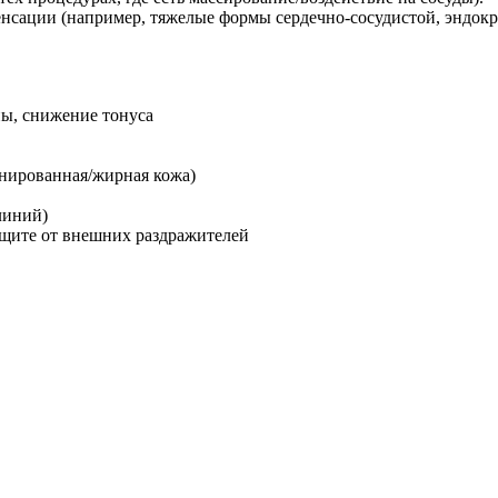
енсации (например, тяжелые формы сердечно-сосудистой, эндок
ы, снижение тонуса
нированная/жирная кожа)
линий)
ащите от внешних раздражителей