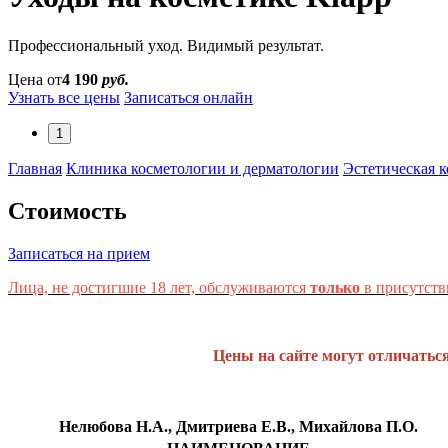
Профессиональный уход. Видимый результат.
Цена от
4 190
руб.
Узнать все цены
Записаться онлайн
1
Главная
Клиника косметологии и дерматологии
Эстетическая 
Стоимость
Записаться на прием
Лица, не достигшие 18 лет, обслуживаются
только
в присутств
Цены на сайте могут отличатьс
Нелюбова Н.А., Дмитриева Е.В., Михайлова П.О.