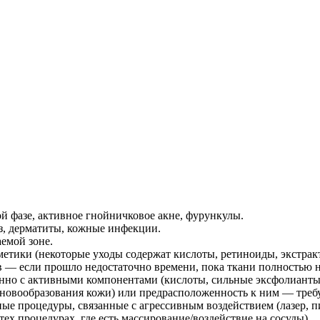
й фазе, активное гнойничковое акне, фурункулы.
аз, дерматиты, кожные инфекции.
емой зоне.
етики (некоторые уходы содержат кислоты, ретиноиды, экстракт
 — если прошло недостаточно времени, пока ткани полностью н
нно с активными компонентами (кислоты, сильные эксфолианты,
новообразования кожи) или предрасположенность к ним — требуе
ые процедуры, связанные с агрессивным воздействием (лазер, 
ех процедурах, где есть массирование/воздействие на сосуды).