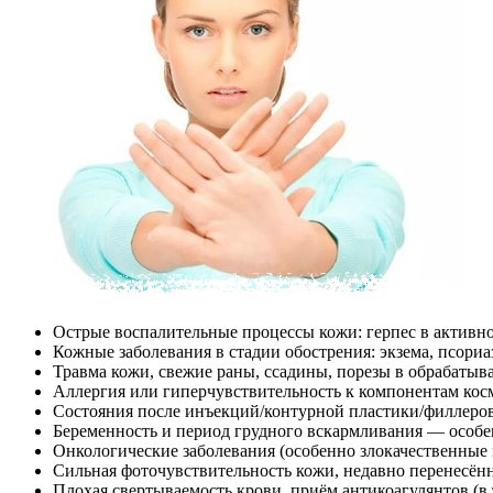
Острые воспалительные процессы кожи: герпес в активно
Кожные заболевания в стадии обострения: экзема, псори
Травма кожи, свежие раны, ссадины, порезы в обрабатыва
Аллергия или гиперчувствительность к компонентам косм
Состояния после инъекций/контурной пластики/филлеров
Беременность и период грудного вскармливания — особе
Онкологические заболевания (особенно злокачественные 
Сильная фоточувствительность кожи, недавно перенесённ
Плохая свертываемость крови, приём антикоагулянтов (в т