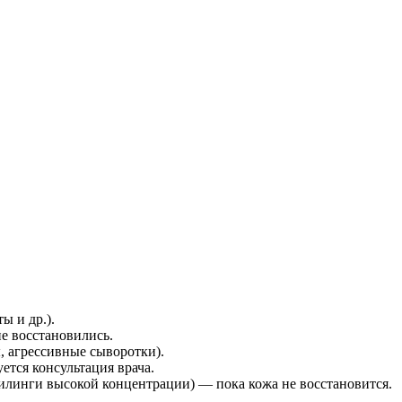
ы и др.).
е восстановились.
 агрессивные сыворотки).
тся консультация врача.
пилинги высокой концентрации) — пока кожа не восстановится.