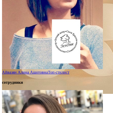
Айвазян Алина Ашотовна
Топ-стилист
сотрудники
Консультация психолога
Кризис всегда открывает
новые возможности!