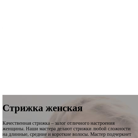
👉
Успейте записаться!
🔥
Узнать подробнее
– 20% на уход GeneO
Без боли, без игл, без реабилитации.
Результат виден сразу
✨
15-25 августа!
Узнать условия акции
Стрижка женская
Качественная стрижка – залог отличного настроения
женщины. Наши мастера делают стрижки любой сложности
на длинные, средние и короткие волосы. Мастер подчеркнет