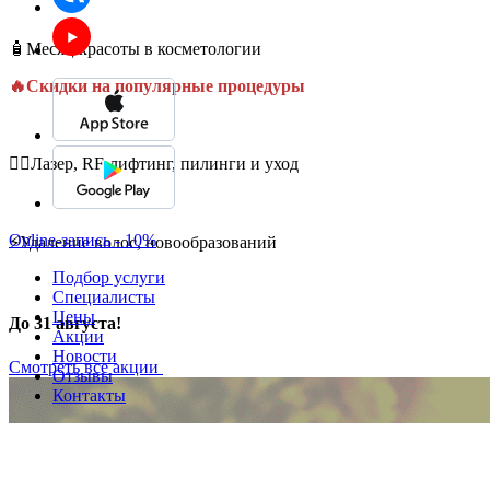
🧴Месяц красоты в косметологии
🔥Скидки на популярные процедуры
💆‍♀️Лазер, RF-лифтинг, пилинги и уход
Online-запись - 10%
⚡Удаление волос, новообразований
Подбор услуги
Специалисты
Цены
До 31 августа!
Акции
Новости
Смотреть все акции
Отзывы
Контакты