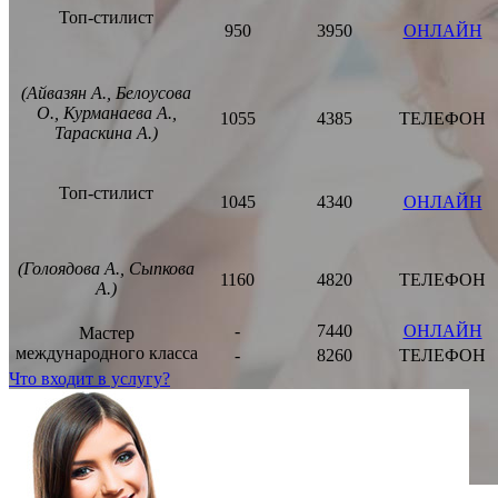
Топ-стилист
950
3950
ОНЛАЙН
(Айвазян А., Белоусова
О., Курманаева А.,
1055
4385
ТЕЛЕФОН
Тараскина А.)
Топ-стилист
1045
4340
ОНЛАЙН
(Голоядова А., Сыпкова
1160
4820
ТЕЛЕФОН
А.)
-
7440
ОНЛАЙН
Мастер
международного класса
-
8260
ТЕЛЕФОН
Что входит в услугу?