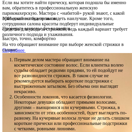
Если вы хотите найти прическу, которая подошла бы именно
вам, обратитесь в профессиональную женскую
парикмахерскую. Мастера с «набитой» рукой знают, с какой
УЗИ-диагностика органов
прической вы будете выглядеть наилучше. Кроме того,
сотрудники салона красоты подберут индивидуальные
Проверьте здоровье без волнения
средства для ухода за стрижкой, ведь каждый вариант требует
различного подхода и ухаживания.
Быстро, точно, комфортно
На что обращают внимание при выборе женской стрижки в
салоне:
Подробнее
Первым делом мастера обращают внимание на
косметическое состояние волос. Если клиентка волею
судьбы обладает редкими прядями, то ей подойдут не
все разновидности стрижек. В таком случае не
рекомендуется выбирать короткие подстрижки с
выстриженным затылком. Без объема они выглядят
некрасиво.
Особенности локонов, что касается физиологии.
Некоторые девушки обладают прямыми волосами,
другими – вьющимися или кучерявыми. Стрижка, в
зависимости от этих особенностей, будет выглядеть по-
разному. На кучерявые волосы лучше не делать слишком
короткие прически или профессиональные подстрижки
с четкими, ровными линиями.