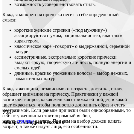
возможность усовершенствовать стиль.
Каждая конкретная прическа несет в себе определенный
смысл:
короткие женские стрижки («под мужчину»)
ассоциируются с умом, рациональностью, властным
характером.
классическое каре «говорит» о выдержанной, серьезной
натуре
ассиметричные, экстремально короткие прически
выдают яркую, творческую личность, полную энергии и
смелых идей
длинные, красиво уложенные волосы – выбор нежных,
романтичных натур.
Каждая женщина, независимо от возраста, достатка, стиля,
обращает внимание на прическу. Практически у каждой
возникает вопрос, какая женская стрижка ей пойдет, в какой
цвет окраситься, чтобы полностью дополнить образ и стать
неотразимой. Если раньше прически были однообразными, то
УЗИ
сейчас у женщины стоит огромный выбор,
какую
стрижку
сделать. При чем на выбор должен влиять
Аппарат Миндрей Рексона 6
возраст, а также силуэт лица, его особенности.