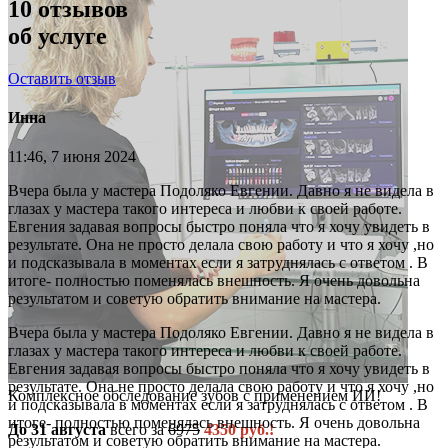
10
отзывов
об услуге
Оставить отзыв
Инна
11:46, 7 июня 2024
Вчера была у мастера Подоляко Евгении. Давно я не видела в
глазах у мастера такого интереса и любви к своей работе.
Евгения задавая вопросы быстро поняла что я хочу увидеть в
результате. Она не просто делала свою работу и что я хочу ,но
и подсказывала в моментах если я затруднялась с ответом . В
итоге- полностью поменялась внешность. Я очень довольна
результатом и советую обратить внимание на мастера.
Вчера была у мастера Подоляко Евгении. Давно я не видела в
глазах у мастера такого интереса и любви к своей работе.
Евгения задавая вопросы быстро поняла что я хочу увидеть в
результате. Она не просто делала свою работу и что я хочу ,но
Комплексное обследование зубов с применением ИИ!
и подсказывала в моментах если я затруднялась с ответом . В
итоге- полностью поменялась внешность. Я очень довольна
До 31 августа
всего за
6975
4350 руб.!
результатом и советую обратить внимание на мастера.