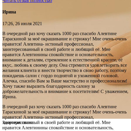
Читать отзыв полностью
Ирина
17:26, 26 июля 2021
В очередной раз хочу сказать 1000 раз спасибо Алевтине
Тараскиной за моё окрашивание и стрижку! Мне очень-очень
нравится! Алевтина- истиный профессионал,
заинтересованный в своей работе и любящий её. Мне
нравится Алевтинины спокойствие и основательность,
внимание к деталям, стремление к естественной красоте, её
вкус, любовь к своему делу. Она стремится удовлетворить все
желания клиента и внести творчество в свою работу, поэтому
покидаешь салон с гордо поднятой и ухоженной головой.
Алечка, спасибо Вам за Ваше мастерство и профессионализм!
Хочу также выразить благодарность салону за
доброжелательность и внимание к посетителям! С уважением,
Ирина.
В очередной раз хочу сказать 1000 раз спасибо Алевтине
Тараскиной за моё окрашивание и стрижку! Мне очень-очень
нравится! Алевтина- истиный профессионал,
заинтересованный в своей работе и любящий её. Мне
Здоровая спина
нравится Алевтинины спокойствие и основательность,