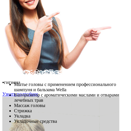
Лечите зубы со скидкой!
Только для первичных пациентов!
-25%
🎯
на всё:
▪️удаление,
▪️лечение,
▪️импланты,
▪️диагностика,
▪️гигиена
Мытье головы с применением профессионального
шампуня и бальзама Wella
Узнать подробнее
Вапоризатор с ароматическими маслами и отварами
лечебных трав
Массаж головы
Стрижка
Укладка
Укладочные средства