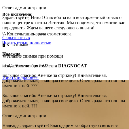
Ответ администрации
Всё включено:
Здравствуйте, Инна! Спасибо за ваш восторженный отзыв о
нашем центре красоты Эстетик. Мы гордимся, что смогли вас
порадовать. Ждем вашего следующего визита!
🦷Консультация-врача стоматолога
Скрыть отзыв
Читать отзыв полностью
🖥️ КТ-снимок
Надежда
🤖Анализ снимка при помощи
21:44, 10 сентября 2022
искусственного интеллекта
DIAGNOCAT
Большое спасибо Анечке за стрижку! Внимательная,
Узнать подробнее
доброжелательная, знающая свое дело. Очень рада что попала
именно к ней. ???
Большое спасибо Анечке за стрижку! Внимательная,
доброжелательная, знающая свое дело. Очень рада что попала
именно к ней. ???
Ответ администрации
Надежда, здравствуйте! Благодарим за обратную связь и за