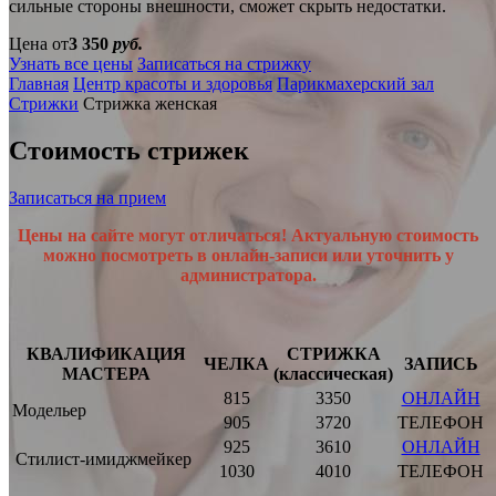
сильные стороны внешности, сможет скрыть недостатки.
Цена от
3 350
руб.
Узнать все цены
Записаться на стрижку
Главная
Центр красоты и здоровья
Парикмахерский зал
Стрижки
Стрижка женская
Стоимость стрижек
Записаться на прием
Цены на сайте могут отличаться! Актуальную стоимость
можно посмотреть в онлайн-записи или уточнить у
администратора.
КВАЛИФИКАЦИЯ
СТРИЖКА
ЧЕЛКА
ЗАПИСЬ
МАСТЕРА
(классическая)
815
3350
ОНЛАЙН
Модельер
905
3720
ТЕЛЕФОН
925
3610
ОНЛАЙН
Стилист-имиджмейкер
1030
4010
ТЕЛЕФОН