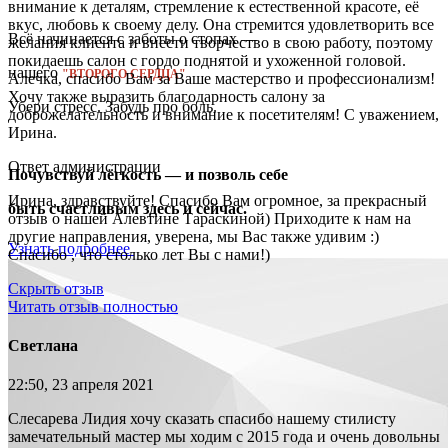
внимание к деталям, стремление к естественной красоте, её
вкус, любовь к своему делу. Она стремится удовлетворить все
Всё начинается с заботы о стопах —
желания клиента и внести творчество в свою работу, поэтому
покидаешь салон с гордо поднятой и ухоженной головой.
нашего
"ВТОРОГО СЕРДЦА"
Алечка, спасибо Вам за Ваше мастерство и профессионализм!
Хочу также выразить благодарность салону за
Убери стресс. Забудь про боль.
доброжелательность и внимание к посетителям! С уважением,
Ирина.
Ответ администрации
Почувствуй лёгкость — и позволь себе
Ирина, здравствуйте! Спасибо Вам огромное, за прекрасный
быть счастливым здесь и сейчас.
отзыв о нашей Алевтине Тараскиной) Приходите к нам на
другие направления, уверена, мы Вас также удивим :)
Узнать подробнее
Спасибо , что столько лет Вы с нами!)
Скрыть отзыв
Читать отзыв полностью
Светлана
22:50, 23 апреля 2021
Слесарева Лидия хочу сказать спасибо нашему стилисту
замечательный мастер мы ходим с 2015 года и очень довольны