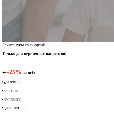
Лечите зубы со скидкой!
Только для первичных пациентов!
-25%
🎯
на всё:
▪️удаление,
▪️лечение,
▪️импланты,
▪️диагностика,