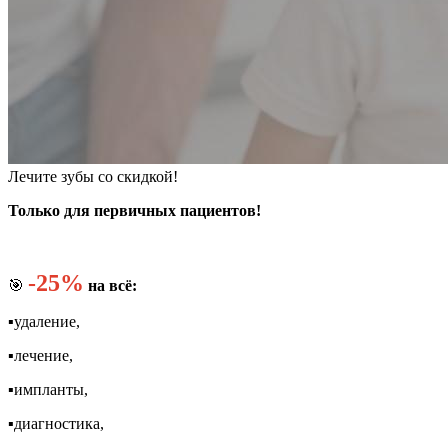
Лечите зубы со скидкой!
Только для первичных пациентов!
-25%
🎯
на всё:
▪️удаление,
▪️лечение,
▪️импланты,
▪️диагностика,