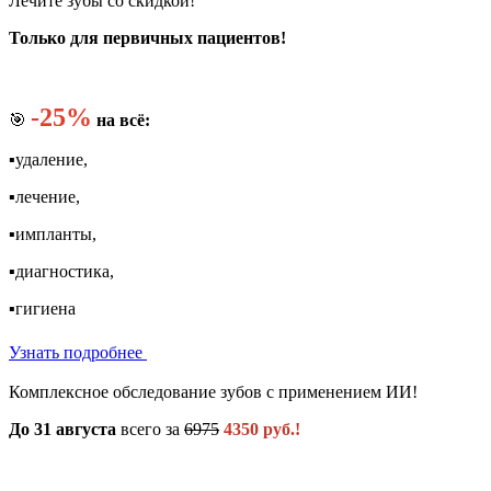
Лечите зубы со скидкой!
Только для первичных пациентов!
-25%
🎯
на всё:
▪️удаление,
▪️лечение,
▪️импланты,
▪️диагностика,
▪️гигиена
Узнать подробнее
Комплексное обследование зубов с применением ИИ!
До 31 августа
всего за
6975
4350 руб.!