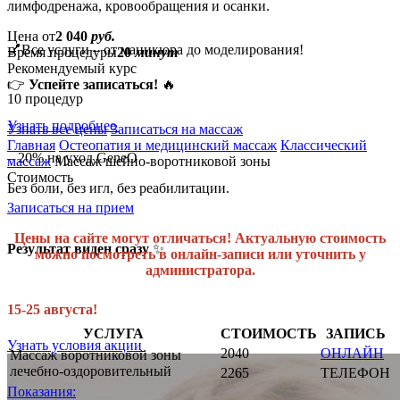
лимфодренажа, кровообращения и осанки.
Цена от
2 040
руб.
💅Все услуги – от маникюра до моделирования!
Время процедуры
20
минут
Рекомендуемый курс
👉
Успейте записаться!
🔥
10 процедур
Узнать подробнее
Узнать все цены
Записаться на массаж
Главная
Остеопатия и медицинский массаж
Классический
– 20% на уход GeneO
массаж
Массаж шейно-воротниковой зоны
Стоимость
Без боли, без игл, без реабилитации.
Записаться на прием
Цены на сайте могут отличаться! Актуальную стоимость
Результат виден сразу
✨
можно посмотреть в онлайн-записи или уточнить у
администратора.
15-25 августа!
УСЛУГА
СТОИМОСТЬ
ЗАПИСЬ
Узнать условия акции
2040
ОНЛАЙН
Массаж воротниковой зоны
лечебно-оздоровительный
2265
ТЕЛЕФОН
Показания: