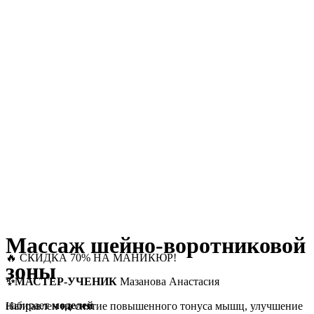
Массаж шейно-воротниковой
🔥 СКИДКА 70% НА МАНИКЮР!
зоны
✨МАСТЕР-УЧЕНИК
Мазанова Анастасия
набирает
моделей
Направлен на снятие повышенного тонуса мышц, улучшение