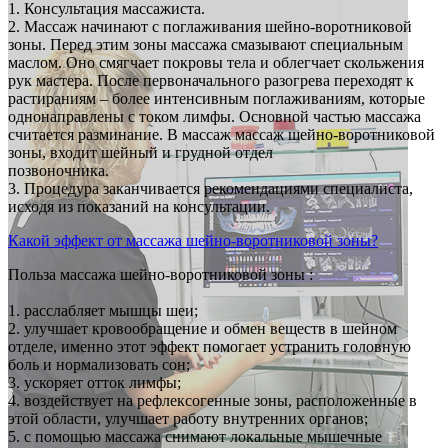
1. Консультация массажиста.
2. Массаж начинают с поглаживания шейно-воротниковой
зоны. Перед этим зоны массажа смазывают специальным
маслом. Оно смягчает покровы тела и облегчает скольжения
рук мастера. После первоначального разогрева переходят к
растираниям – более интенсивным поглаживаниям, которые
однонаправлены с током лимфы. Основной частью массажа
считается разминание. В массаж массаж шейно-воротниковой
зоны, входит шейный и грудной отдел
позвоночника.
3. Процедура заканчивается рекомендациями специалиста,
исходя из показаний на консультации.
Какой эффект от массажа шейно-воротниковой зоны?
Польза массажа шейно-воротниковой зоны :
1. расслабляет мышцы шеи;
2. улучшает кровообращение и обмен веществ в шейном
отделе, именно этот эффект помогает устранить головную
боль и нормализовать сон;
3. ускоряет отток лимфы;
4. воздействует на рефлексогенные зоны, расположенные в
этой области, улучшает работу внутренних органов;
5. с помощью массажа снимают локальные мышечные