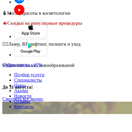
🧴Месяц красоты в косметологии
🔥Скидки на популярные процедуры
💆‍♀️Лазер, RF-лифтинг, пилинги и уход
Online-запись - 10%
⚡Удаление волос, новообразований
Подбор услуги
Специалисты
Цены
До 31 августа!
Акции
Новости
Смотреть все акции
Отзывы
Контакты