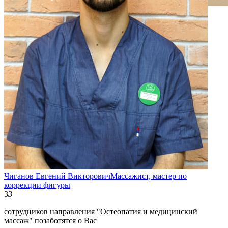
Консультация психолога
Кризис всегда открывает
новые возможности!
Хочешь разобраться в себе?
Записывайтесь на консультацию!
Записаться
Чиганов Евгений Викторович
Массажист, мастер по
коррекции фигуры
3
3
сотрудников направления "Остеопатия и медицинский
массаж" позаботятся о Вас