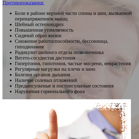
Противопоказания:
Боли в районе верхней части спины и шеи, вызванной
перенапряжением мышц
Шейный остеохондроз
Повышенная утомляемость
Сидячий образ жизни
Снижение работоспособности, бессонница,
гиподинамия
Радикулит шейного отдела позвоночника
Вегето-сосудистая дистония
Гипертония, гипотония, частые мигрени, неврастения
Регулярные нагрузки на плечи и шею
Болезни органов дыхания
Наличие солевых отложений
Предынсультные и постинсультные состояния
Нарушения гормонального фона