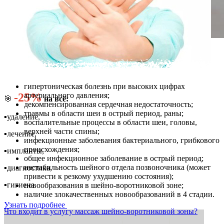
Лечите зубы со скидкой!
Только для первичных пациентов!
гипертоническая болезнь при высоких цифрах
артериального давления;
-25%
🎯
на всё:
декомпенсированная сердечная недостаточность;
травмы в области шеи в острый период, раны;
▪️удаление,
воспалительные процессы в области шеи, головы,
верхней части спины;
▪️лечение,
инфекционные заболевания бактериального, грибкового
происхождения;
▪️импланты,
общее инфекционное заболевание в острый период;
нестабильность шейного отдела позвоночника (может
▪️диагностика,
привести к резкому ухудшению состояния);
▪️гигиена
новообразования в шейно-воротниковой зоне;
наличие злокачественных новообразований в 4 стадии.
Узнать подробнее
Что входит в услугу массаж шейно-воротниковой зоны?