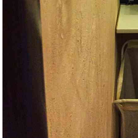
Здоровая спина
Всё начинается с заботы о стопах —
нашего
"ВТОРОГО СЕРДЦА"
Убери стресс. Забудь про боль.
Почувствуй лёгкость — и позволь себе
быть счастливым здесь и сейчас.
Узнать подробнее