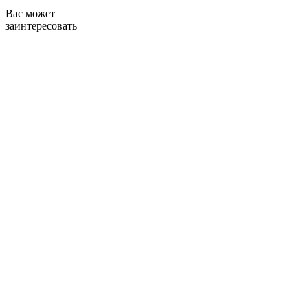
Вас может
заинтересовать
Оплачивайте чеки в мобильном приложении Эстетик
ИНСТРУКЦИЯ ПО ОПЛАТЕ