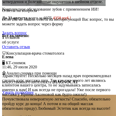
затвердения и болезненные ощущения в шейном отделе.
Комплексное обследование зубов с применением ИИ!
Ответы на вопросы
До 31 августа
всего за
6975
4350 руб.!
Если Вы не нашли ответа на интересующий Вас вопрос, то вы
можете задать вопрос через форму
Задать вопрос
Всё включено:
1
отзывов
об услуге
Оставить отзыв
🦷Консультация-врача стоматолога
Елена
🖥️ КТ-снимок
11:46, 29 июля 2020
🤖Анализ снимка при помощи
Здравствуйте! Несколько месяцев назад врач порекомендовал
сделать курс массажа шеи. Так как уже много лет являюсь
искусственного интеллекта
DIAGNOCAT
клиентом вашего центра, то не задумываясь записалась
имеено к вам! И как всегда не прогадала! Уже после первого
Узнать подробнее
массажа у Ирины Аксеновой как будто ожила!)
Почувствовала невероятную легкость! Спасибо, обязательно
пройду курс до конца! А потом и на общий массаж
обязательно приду) Любимый Эстетик как всегда на высоте!