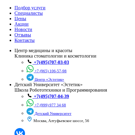
Подбор услуги
Специалисты
💆‍♀️Лазер, RF-лифтинг, пилинги и уход
Цены
Акции
Новости
Отзывы
⚡Удаление волос, новообразований
Контакты
Центр медицины и красоты
Клиника стоматологии и косметологии
+7(495)707-03-03
До 31 августа!
+7 (965) 106-57-98
Смотреть все акции
Центр «Эстетик»
Детский Университет «Эстетик»
Школа Робототехники и Программирования
+7(495)707-04-39
+7 (999) 977 34 68
Детский Университет
Москва, Алтуфьевское шоссе, 56