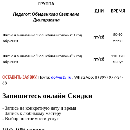
ГРУППА
ДНИ
ВРЕМЯ
Педагог: Обыденкова Светлана
Дмитриевна
50-60
Шитье и вышивание "Волшебная иголочка" 1 год
пт
/
сб
минут
обучения
Шитье и вышивание "Волшебная иголочка" 2 год
110-120
пт
/
сб
обучения
минут
ОСТАВИТЬ ЗАЯВКУ:
Почта:
dc@est5.ru
, WhatsApp: 8 (999) 977-34-
68
Запишитесь онлайн
Скидки
- Запись на конкретную дату и время
- Запись к любимому мастеру
- Выбор по стоимости услуг
10%
10%
скидка