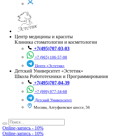
Центр медицины и красоты
Клиника стоматологии и косметологии
+7(495)707-03-03
+7 (965) 106-57-98
Центр «Эстетик»
Детский Университет «Эстетик»
Школа Робототехники и Программирования
+7(495)707-04-39
+7 (999) 977-34-68
Детский Университет
Москва, Алтуфьевское шоссе, 56
🧴Месяц красоты в косметологии
Online-запись - 10%
🔥Скидки на популярные процедуры
Online-запись - 10%