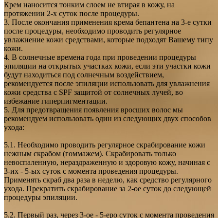
Крем наносится тонким слоем не втирая в кожу, на
протяжении 2-х суток после процедуры.
3. После окончания применения крема бепантена на 3-е сутки
после процедуры, необходимо проводить регулярное
увлажнение кожи средствами, которые подходят Вашему типу
кожи.
4. В солнечные времена года при проведении процедуры
эпиляции на открытых участках кожи, если эти участки кожи
будут находиться под солнечным воздействием,
рекомендуется после эпиляции использовать для увлажнения
кожи средства с SPF защитой от солнечных лучей, во
избежание гиперпигментации.
5. Для предотвращения появления вросших волос мы
рекомендуем использовать один из следующих двух способов
ухода:
5.1. Необходимо проводить регулярное скрабирование кожи
нежным скрабом (гоммажем). Скрабировать только
невоспаленную, нераздраженную и здоровую кожу, начиная с
3-их - 5-ых суток с момента проведения процедуры.
Применять скраб два раза в неделю, как средство регулярного
ухода. Прекратить скрабирование за 2-ое суток до следующей
процедуры эпиляции.
5.2. Первый раз, через 3-ое - 5-еро суток с момента проведения