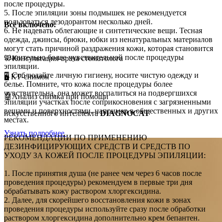
после процедуры.
5. После эпиляции зоны подмышек не рекомендуется
пользоваться дезодорантом несколько дней.
Всё включено:
6. Не надевать облегающие и синтетические вещи. Тесная
одежда, джинсы, брюки, юбки из ненатуральных материалов
могут стать причиной раздражения кожи, которая становится
значительно более чувствительной после процедуры
🦷Консультация-врача стоматолога
эпиляции.
7. Соблюдайте личную гигиену, носите чистую одежду и
🖥️ КТ-снимок
белье. Помните, что кожа после процедуры более
чувствительна, она может воспалиться на подвергшихся
🤖Анализ снимка при помощи
эпиляции участках после соприкосновения с загрязненными
вещами и поверхностями, например в общественных и других
искусственного интеллекта
DIAGNOCAT
местах.
Узнать подробнее
РЕКОМЕНДАЦИИ ПО ПРИМЕНЕНИЮ
ДЕЗИНФИЦИРУЮЩИХ СРЕДСТВ И СРЕДСТВ ПО
УХОДУ ЗА КОЖЕЙ ПОСЛЕ ПРОЦЕДУРЫ ЭПИЛЯЦИИ:
1. После принятия душа (не ранее чем через 6 часов после
проведения процедуры) рекомендуем в первые три дня
обрабатывать кожу раствором хлоргексидина.
2. Далее, для скорейшего восстановления кожи в зонах
проведения процедуры используйте сразу после обработки
раствором хлоргексидина дополнительно крем бепантен.