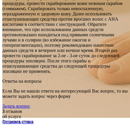
процедуры, провести скрабирование кожи нежным скрабом
(гоммажем). Скрабировать только невоспаленную,
нераздраженную и здоровую кожу. Далее использовать
отшелушивающие средства против вросших волос с AHA
кислотами в соответствии с инструкцией. Обратите
внимание, что при использовании данных средств
противопоказано находиться под прямыми солнечными
лучами и в солярии (во избежание ожогов и
гиперпигментации), поэтому рекомендовано нанесение
данных средств в вечернее или ночное время. Второй раз
провести скрабирование за 2-ое - 3-ое суток до следующей
процедуры эпиляции. После этого скрабы и
отшелушивающие средства до следующей процедуры
эпиляции не применять.
Ответы на вопросы
Если Вы не нашли ответа на интересующий Вас вопрос, то вы
можете задать вопрос через форму
Задать вопрос
3
отзывов
об услуге
Здоровая спина
Оставить отзыв