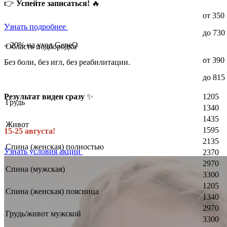
👉
Успейте записаться!
🔥
от 350
Узнать подробнее
до 730
– 20% на уход GeneO
Область подбородка
от 390
Без боли, без игл, без реабилитации.
до 815
1205
Результат виден сразу
✨
Грудь
1340
1435
Живот
1595
15-25 августа!
2135
Спина (женская) полностью
Узнать условия акции
2370
2970
Спина (мужская)
3300
1205
Спина (женская) поясница
1340
2970
Грудь/живот мужской
3300