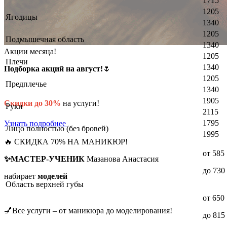
1715
1205
Ягодицы
1340
1205
Подмышечная область
1340
Акции месяца!
1205
Плечи
1340
Подборка акций на август!
🌷
1205
Предплечье
1340
1905
Скидки до 30%
на услуги!
Руки
2115
1795
Узнать подробнее
Лицо полностью (без бровей)
1995
🔥 СКИДКА 70% НА МАНИКЮР!
от 585
✨МАСТЕР-УЧЕНИК
Мазанова Анастасия
до 730
набирает
моделей
Область верхней губы
от 650
💅Все услуги – от маникюра до моделирования!
до 815