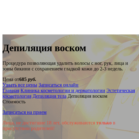
Депиляция воском
Процедура позволяющая удалить волосы с ног, рук, лица и
зоны бикини с сохранением гладкой кожи до 2-3 недель.
Цена от
685
руб.
Узнать все цены
Записаться онлайн
Главная
Клиника косметологии и дерматологии
Эстетическая
косметология
Депиляция тела
Депиляция воском
Стоимость
Записаться на прием
Лица, не достигшие 18 лет, обслуживаются
только
в
присутствии родителей!