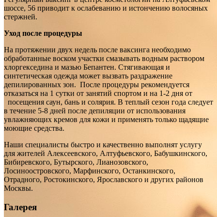
шоссе, 56 приводит к ослабеванию и истончению волосяных
стержней.
Уход после процедуры
На протяжении двух недель после ваксинга необходимо
обработанные воском участки смазывать водным раствором
хлоргекседина и мазью Бепантен. Стягивающая и
синтетическая одежда может вызвать раздражение
депилированных зон. После процедуры рекомендуется
отказаться на 1 сутки от занятий спортом и на 1-2 дня от
посещения саун, бань и солярия. В теплый сезон года следует
в течение 5-8 дней после депиляции от использования
увлажняющих кремов для кожи и применять только щадящие
моющие средства.
Наши специалисты быстро и качественно выполнят услугу
для жителей Алексеевского, Алтуфьевского, Бабушкинского,
Бибиревского, Бутырского, Лианозовского,
Лосиноостровского, Марфинского, Останкинского,
Отрадного, Ростокинского, Ярославского и других районов
Москвы.
Галерея