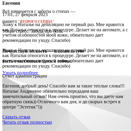
Евгения
Всё начинается с заботы о стопах —
17:01, 27 февраля 2023
нашего
"ВТОРОГО СЕРДЦА"
Хожу к Наталье на депиляцию не первый раз. Мне нравится
как Наталья относится к процедуре. Делает не на автомате, а с
Убери стресс. Забудь про боль.
учетом особенностей моей кожи, обязательно дает
рекомендации по уходу. Спасибо)
Хожу к Наталье на депиляцию не первый раз. Мне нравится
Почувствуй лёгкость — и позволь себе
как Наталья относится к процедуре. Делает не на автомате, а с
учетом особенностей моей кожи, обязательно дает
быть счастливым здесь и сейчас.
рекомендации по уходу. Спасибо)
Узнать подробнее
Ответ администрации
Евгения, добрый день! Спасибо вам за такие теплые слова!!!
Наталье Андреевне обязательно передадим ваш
замечательный отзыв! Нам очень приятно, что вы даете нам
обратную связь)) Отличного вам дня, и до скорых встреч в
центре "Эстетик"!))
Скрыть отзыв
Читать отзыв полностью