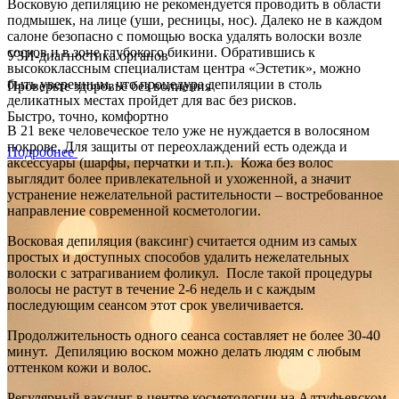
Восковую депиляцию не рекомендуется проводить в области
подмышек, на лице (уши, ресницы, нос). Далеко не в каждом
салоне безопасно с помощью воска удалять волоски возле
сосков и в зоне глубокого бикини. Обратившись к
УЗИ-диагностика органов
высококлассным специалистам центра «Эстетик», можно
быть уверенным, что процедура депиляции в столь
Проверьте здоровье без волнения
деликатных местах пройдет для вас без рисков.
Быстро, точно, комфортно
В 21 веке человеческое тело уже не нуждается в волосяном
покрове. Для защиты от переохлаждений есть одежда и
Подробнее
аксессуары (шарфы, перчатки и т.п.). Кожа без волос
выглядит более привлекательной и ухоженной, а значит
устранение нежелательной растительности – востребованное
направление современной косметологии.
Восковая депиляция (ваксинг) считается одним из самых
простых и доступных способов удалить нежелательных
волоски с затрагиванием фоликул. После такой процедуры
волосы не растут в течение 2-6 недель и с каждым
последующим сеансом этот срок увеличивается.
Продолжительность одного сеанса составляет не более 30-40
минут. Депиляцию воском можно делать людям с любым
оттенком кожи и волос.
Регулярный ваксинг в центре косметологии на Алтуфьевском