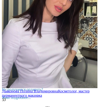
Оплачивайте чеки в мобильном приложении Эстетик
ИНСТРУКЦИЯ ПО ОПЛАТЕ
Не получается оплатить?
Дьяконова Полина Владимировна
Косметолог, мастер
перманентного макияжа
Жми подробнее...
3
3