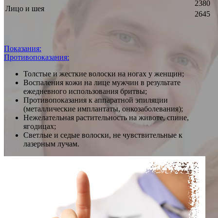
2380
Лицо и шея
2645
Показания:
Противопоказания:
Толстые и жесткие волоски на ногах у женщин;
Воспаления кожи на лице мужчин в результате
ежедневного использования бритвы;
Противопоказания к аппаратной эпиляции
(металлические имплантаты, онкозаболевания);
Нежелательная растительность на животе, спине,
ягодицах;
Светлые и седые волоски, не чувствительные к
лазерным лучам.