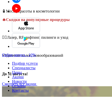
🧴Месяц красоты в косметологии
🔥Скидки на популярные процедуры
💆‍♀️Лазер, RF-лифтинг, пилинги и уход
Online-запись - 10%
⚡Удаление волос, новообразований
Подбор услуги
Специалисты
Цены
До 31 августа!
Акции
Новости
Смотреть все акции
Отзывы
Контакты