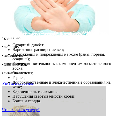
Лечите зубы со скидкой!
Только для первичных пациентов!
-25%
🎯
на всё:
▪️удаление,
Сахарный диабет;
▪️лечение,
Варикозное расширение вен;
Раздражения и повреждения на коже (раны, порезы,
▪️импланты,
ссадины);
Гиперчувствительность к компонентам косметического
▪️диагностика,
воска;
Эпилепсия;
▪️гигиена
Герпес;
Доброкачественные и злокачественные образования на
Узнать подробнее
коже;
Беременность и лактация;
Нарушения свертываемости крови;
Болезни сердца.
Что входит в услугу?