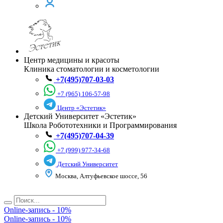
Центр медицины и красоты
Клиника стоматологии и косметологии
+7(495)707-03-03
+7 (965) 106-57-98
Центр «Эстетик»
Детский Университет «Эстетик»
Школа Робототехники и Программирования
+7(495)707-04-39
+7 (999) 977-34-68
Детский Университет
Москва, Алтуфьевское шоссе, 56
🧴Месяц красоты в косметологии
Online-запись - 10%
🔥Скидки на популярные процедуры
Online-запись - 10%