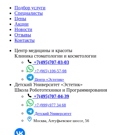
Подбор услуги
Специалисты
💆‍♀️Лазер, RF-лифтинг, пилинги и уход
Цены
Акции
Новости
Отзывы
⚡Удаление волос, новообразований
Контакты
Центр медицины и красоты
Клиника стоматологии и косметологии
+7(495)707-03-03
До 31 августа!
+7 (965) 106-57-98
Смотреть все акции
Центр «Эстетик»
Детский Университет «Эстетик»
Школа Робототехники и Программирования
+7(495)707-04-39
+7 (999) 977 34 68
Детский Университет
Москва, Алтуфьевское шоссе, 56