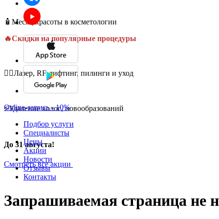
🧴Месяц красоты в косметологии
🔥Скидки на популярные процедуры
💆‍♀️Лазер, RF-лифтинг, пилинги и уход
Online-запись - 10%
⚡Удаление волос, новообразований
Подбор услуги
Специалисты
Цены
До 31 августа!
Акции
Новости
Смотреть все акции
Отзывы
Контакты
Запрашиваемая страница не н