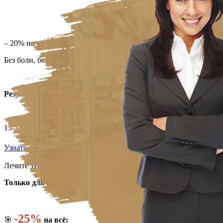
– 20% на уход GeneO
Без боли, без игл, без реабилитации.
Результат виден сразу
✨
15-25 августа!
Узнать условия акции
Лечите зубы со скидкой!
Только для первичных пациентов!
-25%
🎯
на всё: