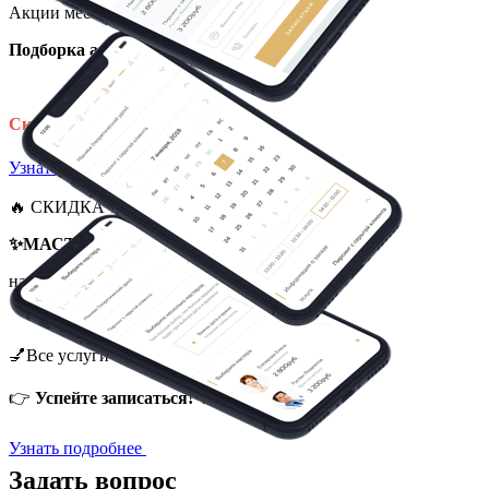
Акции месяца!
Подборка акций на август!
🌷
Скидки до 30%
на услуги!
Узнать подробнее
🔥 СКИДКА 70% НА МАНИКЮР!
✨МАСТЕР-УЧЕНИК
Мазанова Анастасия
набирает
моделей
💅Все услуги – от маникюра до моделирования!
👉
Успейте записаться!
🔥
Узнать подробнее
Задать вопрос