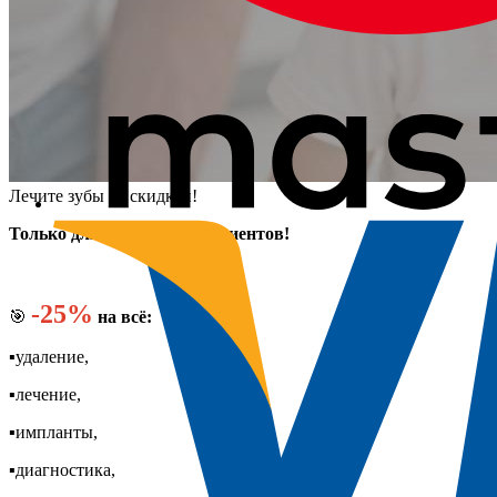
Лечите зубы со скидкой!
Только для первичных пациентов!
-25%
🎯
на всё:
▪️удаление,
▪️лечение,
▪️импланты,
▪️диагностика,