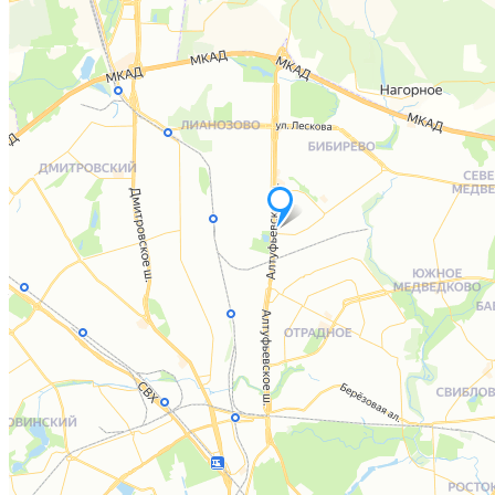
– 20% на уход GeneO
Без боли, без игл, без реабилитации.
Результат виден сразу
✨
15-25 августа!