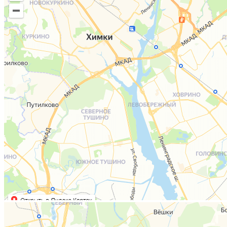
💅Все услуги – от маникюра до моделирования!
👉
Успейте записаться!
🔥
Узнать подробнее