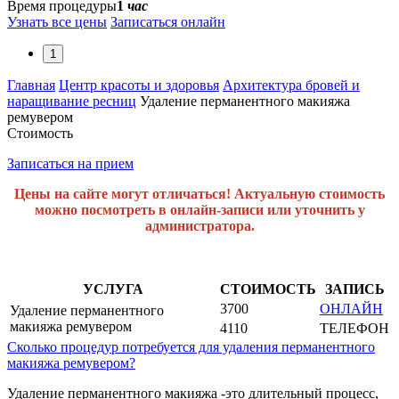
Время процедуры
1
час
Узнать все цены
Записаться онлайн
1
Главная
Центр красоты и здоровья
Архитектура бровей и
наращивание ресниц
Удаление перманентного макияжа
ремувером
Стоимость
Записаться на прием
Цены на сайте могут отличаться! Актуальную стоимость
можно посмотреть в онлайн-записи или уточнить у
администратора.
УСЛУГА
СТОИМОСТЬ
ЗАПИСЬ
3700
ОНЛАЙН
Удаление перманентного
макияжа ремувером
4110
ТЕЛЕФОН
Сколько процедур потребуется для удаления перманентного
макияжа ремувером?
Удаление перманентного макияжа -это длительный процесс,