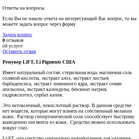
Ответы на вопросы
Если Вы не нашли ответа на интересующий Вас вопрос, то вы
можете задать вопрос через форму
Задать вопрос
0
отзывов
об услуге
Оставить отзыв
Ремувер LiFT, Li Pigments США
Имеет натуральный состав: стерильная вода, магниевая соль
соляной кислоты, экстракт алоэ, экстракт листьев
барбаденсиса, экстракт лимонного ядра, экстракт семян
апельсина, экстракт календулы, бензонат натрия,
гидроксиэтил, сорбат калия.
Это нетоксичный, некислотный раствор. В данном средстве
нет веществ, которые могут влиять на собственный меланин
кожи. Раствор гипертонической соли способствует быстрому
выведению пигмента из кожи. Средство можно использовать
вокруг глаз.
Li-FT -это средство специально разработанное для удаления