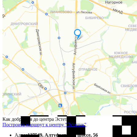
Как добраться до центра Эстетик ?
Построить маршрут к центру "Эстетик"
Адрес
127549, Алтуфьевское шоссе, 56