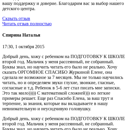
вашу поддержку и доверие. Благодарим вас за выбор нашего
детского центра.
Скрыть отзыв
Читать отзыв полностью
Спирина Наталья
17:30, 1 октября 2015
Добрый день, хожу с ребенком на ПОДГОТОВКУ К ШКОЛЕ
второй год. Мальчик у меня рассеянный, не собранный.
Буквы знал, но научить читать его было не реально. Хочу
сказать ОРГОМНОЕ СПАСИБО Журкиной Елене, она
сделала не возможное за 7 месяцев. Мы не только научились
читать, но и определяем звуки глухие, звонкие, гласные,
согласные и т.д. Ребенок в 5-6 лет стал писать мне записки.
Это так мило))))) С математикой сложней))) но легкие
примеры решает. Еще раз Спасибо Елена, за ваш трут и
терпение, за знания, которые вы вкладываете в нашу
невнимательную и неусидчивую головушку.
Добрый день, хожу с ребенком на ПОДГОТОВКУ К ШКОЛЕ
второй год. Мальчик у меня рассеянный, не собранный.
Буквы знал, но научить читать его было не реально. Хочу