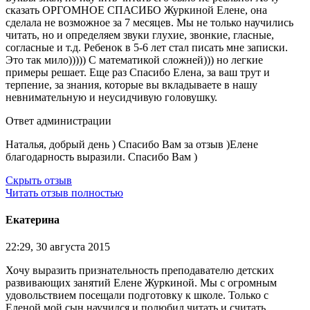
сказать ОРГОМНОЕ СПАСИБО Журкиной Елене, она
сделала не возможное за 7 месяцев. Мы не только научились
читать, но и определяем звуки глухие, звонкие, гласные,
согласные и т.д. Ребенок в 5-6 лет стал писать мне записки.
Это так мило))))) С математикой сложней))) но легкие
примеры решает. Еще раз Спасибо Елена, за ваш трут и
терпение, за знания, которые вы вкладываете в нашу
невнимательную и неусидчивую головушку.
Ответ администрации
Наталья, добрый день ) Спасибо Вам за отзыв )Елене
благодарность выразили. Спасибо Вам )
Скрыть отзыв
Читать отзыв полностью
Екатерина
22:29, 30 августа 2015
Хочу выразить признательность преподавателю детских
развивающих занятий Елене Журкиной. Мы с огромным
удовольствием посещали подготовку к школе. Только с
Еленой мой сын научился и полюбил читать и считать.