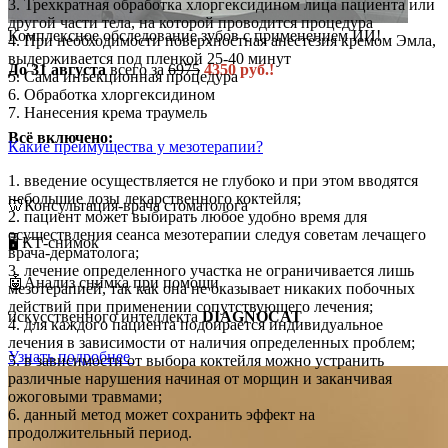
3. Трехкратная обработка хлоргексидином лица пациента или
другой части тела, на которой проводится процедура
Комплексное обследование зубов с применением ИИ!
4. При необходимости поверхностная анестезия кремом Эмла,
выдерживается под пленкой 25-40 минут
До 31 августа
всего за
6975
4350 руб.!
5. Сама инъекционная процедура
6. Обработка хлоргексидином
7. Нанесения крема траумель
Всё включено:
Какие преимущества у мезотерапии?
1. введение осуществляется не глубоко и при этом вводятся
небольшие дозы лекарственного коктейля;
🦷Консультация-врача стоматолога
2. пациент может выбирать любое удобно время для
осуществления сеанса мезотерапии следуя советам лечащего
🖥️ КТ-снимок
врача-дерматолога;
3. лечение определенного участка не ограничивается лишь
🤖Анализ снимка при помощи
мезотерапией, так как она не оказывает никаких побочных
действий при применении сопутствующего лечения;
искусственного интеллекта
DIAGNOCAT
4. для каждого пациента подбирается индивидуальное
лечения в зависимости от наличия определенных проблем;
Узнать подробнее
5. в зависимости от выбора коктейля можно устранить
различные нарушения начиная от морщин и заканчивая
ожоговыми травмами;
6. данный метод может сохранить эффект на
продолжительный период.