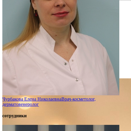
УЗИ
Аппарат Миндрей Рексона 6
УЗИ-диагностика органов
Проверьте здоровье без волнения
Быстро, точно, комфортно
Подробнее
Чурбакова Елена Николаевна
Врач-косметолог,
дерматовенеролог
сотрудники