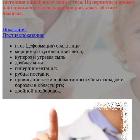
состояния вашей кожи лица и тела. На первичном приеме
наш врач-косметолог подробно расскажет обо всех
нюансах.
Показания:
Противопоказания:
птоз (деформация) овала лица;
морщины и тусклый цвет лица;
купероз и угревая сыпь;
дряблая кожа;
гиперпигментация;
рубцы постакне;
провисание кожи в области носогубных складок и
борозды в области рта;
двойной подбородок.