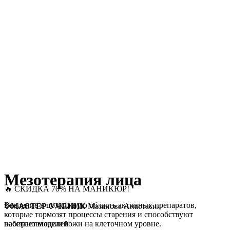
Мезотерапия лица
🔥 СКИДКА 70% НА МАНИКЮР!
Введение в подкожную область активных препаратов,
✨МАСТЕР-УЧЕНИК
Мазанова Анастасия
которые тормозят процессы старения и способствуют
восстановлению кожи на клеточном уровне.
набирает
моделей