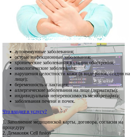
аутоиммунные заболевания;
острые инфекционные заболевания;
хронические заболевания в стадии обострения;
онкологические заболевания;
нарушения целостности кожи (в виде ранок, ссадин на
лице);
беременность и лактация;
аллергические заболевания на лице (дерматиты);
индивидуальная непереносимость мезопрепарата;
заболевания печени и почек.
Что входит в услугу?
1. Заполнение медицинской карты, договора, согласия на
процедуру
2. Демакияж Cell fusion