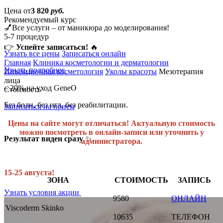
Цена от
3 820
руб.
Рекомендуемый курс
💅Все услуги – от маникюра до моделирования!
5-7 процедур
👉
Успейте записаться!
🔥
Узнать все цены
Записаться онлайн
Главная
Клиника косметологии и дерматологии
Узнать подробнее
Инъекционная косметология
Уколы красоты
Мезотерапия
лица
– 20% на уход GeneO
Стоимость
Без боли, без игл, без реабилитации.
Записаться на прием
Цены на сайте могут отличаться! Актуальную стоимость
можно посмотреть в онлайн-записи или уточнить у
Результат виден сразу
✨
администратора.
15-25 августа!
ЗОНА
СТОИМОСТЬ
ЗАПИСЬ
Узнать условия акции
9580
ОНЛАЙН
Viscoderm Skinko
10635
ТЕЛЕФОН