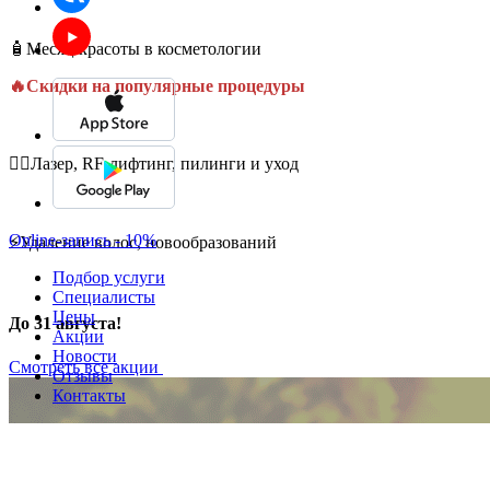
🧴Месяц красоты в косметологии
🔥Скидки на популярные процедуры
💆‍♀️Лазер, RF-лифтинг, пилинги и уход
Online-запись - 10%
⚡Удаление волос, новообразований
Подбор услуги
Специалисты
Цены
До 31 августа!
Акции
Новости
Смотреть все акции
Отзывы
Контакты