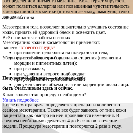
распределением пигмента меланина. Кожа теряет упругость,
может появиться аллергия или повышенная чувствительность
к декоративной косметике (в том числе мылу, шампуню, гелю
для душа).
Здоровая спина
Мезотерапия тела позволяет значительно улучшить состояние
кожи, придать ей здоровый блеск и освежить цвет.
Всё начинается с заботы о стопах —
Мезотерапию кожи в косметологии применяют:
нашего
"ВТОРОГО СЕРДЦА"
при наличии целлюлита на поверхности тела;
при возникновении признаков старения (появлении
Убери стресс. Забудь про боль.
морщин и пигментных пятен);
при растяжках;
при удалении второго подбородка;
Почувствуй лёгкость — и позволь себе
при устранении провисания кожи;
для уменьшения объема тела или коррекции овала лица.
быть счастливым здесь и сейчас.
Какое количество процедур необходимо?
Узнать подробнее
После осмотра врача определяется препарат и количество
сеансов мезотерапии. Также все будет зависеть от типа кожи
пациента и как быстро на ней проявляются изменения. В
среднем необходимо сделать от 4 до 6 сеансов в течение
недели. Процедура мезотерапии повторяется 2 раза в году.