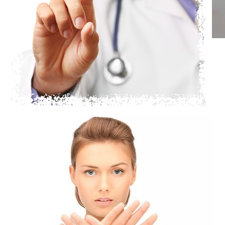
Лечите зубы со скидкой!
Только для первичных пациентов!
-25%
🎯
на всё:
▪️удаление,
▪️лечение,
▪️импланты,
▪️диагностика,
▪️гигиена
Узнать подробнее