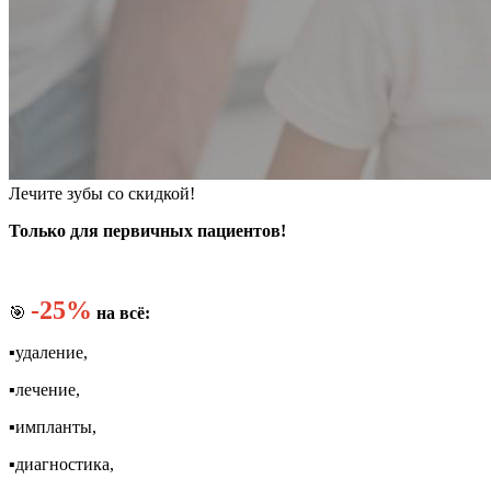
Лечите зубы со скидкой!
Только для первичных пациентов!
-25%
🎯
на всё:
▪️удаление,
▪️лечение,
▪️импланты,
▪️диагностика,