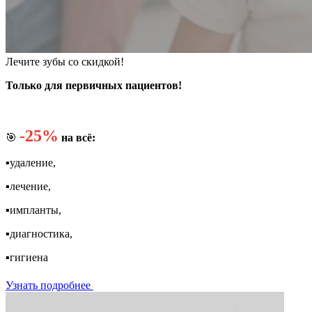
Лечите зубы со скидкой!
Только для первичных пациентов!
-25%
🎯
на всё:
▪️удаление,
▪️лечение,
▪️импланты,
▪️диагностика,
▪️гигиена
Узнать подробнее