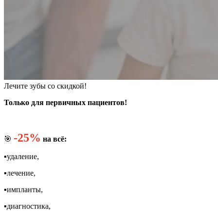
Лечите зубы со скидкой!
Только для первичных пациентов!
-25%
🎯
на всё:
▪️удаление,
▪️лечение,
▪️импланты,
▪️диагностика,