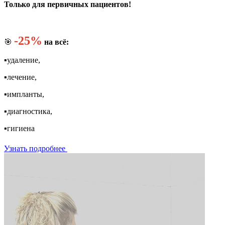
Только для первичных пациентов!
-25%
🎯
на всё:
▪️удаление,
▪️лечение,
▪️импланты,
▪️диагностика,
▪️гигиена
Узнать подробнее