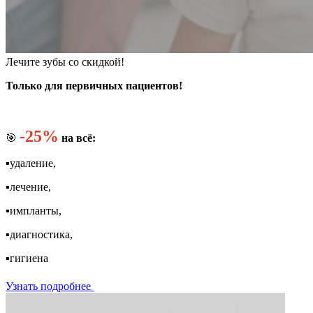
Лечите зубы со скидкой!
Только для первичных пациентов!
-25%
🎯
на всё:
▪️удаление,
▪️лечение,
▪️импланты,
▪️диагностика,
▪️гигиена
Узнать подробнее