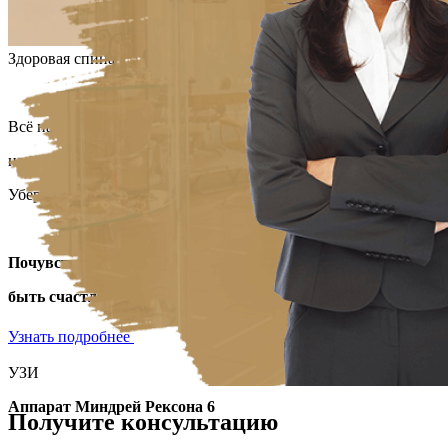
Здоровая спина
Всё начинается с заботы о стопах —
нашего
"ВТОРОГО СЕРДЦА"
Убери стресс. Забудь про боль.
Почувствуй лёгкость — и позволь себе
быть счастливым здесь и сейчас.
Узнать подробнее
УЗИ
Аппарат Миндрей Рексона 6
Получите консультацию