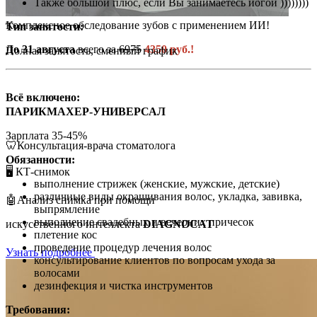
Также большой плюс, если Вы занимаетесь йогой ))))))))
Комплексное обследование зубов с применением ИИ!
Тип занятости:
До 31 августа
всего за
6975
4350 руб.!
Полная занятость, сменный график
Всё включено:
ПАРИКМАХЕР-УНИВЕРСАЛ
Зарплата 35-45%
🦷Консультация-врача стоматолога
Обязанности:
🖥️ КТ-снимок
выполнение стрижек (женские, мужские, детские)
различные виды окрашивания волос, укладка, завивка,
🤖Анализ снимка при помощи
выпрямление
выполнение свадебных и вечерних причесок
искусственного интеллекта
DIAGNOCAT
плетение кос
проведение процедур лечения волос
Узнать подробнее
консультирование клиентов по вопросам ухода за
волосами
дезинфекция и чистка инструментов
Требования: