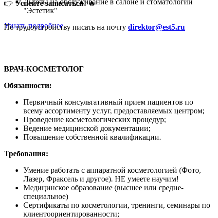
Льготы на обслуживание в салоне и стоматологии
👉
Успейте записаться!
🔥
"Эстетик"
Узнать подробнее
По трудоустройству писать на почту
direktor@est5.ru
ВРАЧ-КОСМЕТОЛОГ
Обязанности:
Первичный консультативный прием пациентов по
всему ассортименту услуг, предоставляемых центром;
Проведение косметологических процедур;
Ведение медицинской документации;
Повышение собственной квалификации.
Требования:
Умение работать с аппаратной косметологией (Фото,
Лазер, Фраксель и другое). НЕ умеете научим!
Медицинское образование (высшее или средне-
специальное)
Сертификаты по косметологии, тренинги, семинары по
клиентоориентированности;