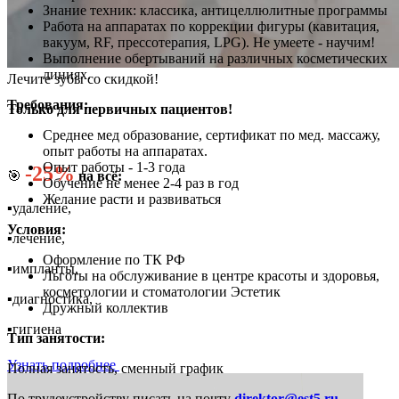
Знание техник: классика, антицеллюлитные программы
Работа на аппаратах по коррекции фигуры (кавитация,
вакуум, RF, прессотерапия, LPG). Не умеете - научим!
Выполнение обертываний на различных косметических
линиях.
Лечите зубы со скидкой!
Требования:
Только для первичных пациентов!
Среднее мед образование, сертификат по мед. массажу,
опыт работы на аппаратах.
Опыт работы - 1-3 года
-25%
🎯
на всё:
Обучение не менее 2-4 раз в год
Желание расти и развиваться
▪️удаление,
Условия:
▪️лечение,
Оформление по ТК РФ
▪️импланты,
Льготы на обслуживание в центре красоты и здоровья,
косметологии и стоматологии Эстетик
▪️диагностика,
Дружный коллектив
▪️гигиена
Тип занятости:
Узнать подробнее
Полная занятость, сменный график
По трудоустройству писать на почту
direktor@est5.ru