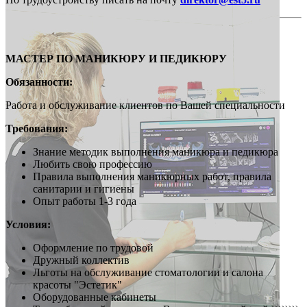
МАСТЕР ПО МАНИКЮРУ И ПЕДИКЮРУ
Обязанности:
Работа и обслуживание клиентов по Вашей специальности
Требования:
Знание методик выполнения маникюра и педикюра
Любить свою профессию
Правила выполнения маникюрных работ, правила
санитарии и гигиены
Опыт работы 1-3 года
Условия:
Оформление по трудовой
Дружный коллектив
Льготы на обслуживание стоматологии и салона
красоты "Эстетик"
Оборудованные кабинеты