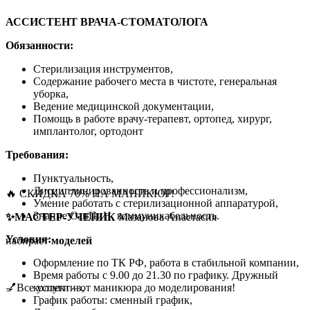
АССИСТЕНТ ВРАЧА-СТОМАТОЛОГА
Обязанности:
Стерилизация инструментов,
Содержание рабочего места в чистоте, генеральная
уборка,
Ведение медицинской документации,
Помощь в работе врачу-терапевт, ортопед, хирург,
имплантолог, ортодонт
Требования:
Пунктуальность,
Дисциплинированность и профессионализм,
🔥 СКИДКА 70% НА МАНИКЮР!
Умение работать с стерилизационной аппаратурой,
Знание СанПиН, коммуникабельность.
✨МАСТЕР-УЧЕНИК
Мазанова Анастасия
Условия:
набирает
моделей
Оформление по ТК РФ, работа в стабильной компании,
Время работы с 9.00 до 21.30 по графику. Дружный
коллектив,
💅Все услуги – от маникюра до моделирования!
График работы: сменный график,