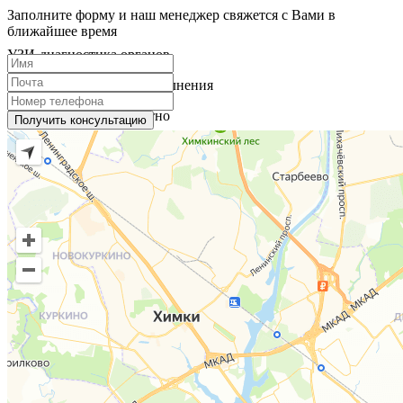
Заполните форму и наш менеджер свяжется с Вами в
ближайшее время
УЗИ-диагностика органов
Проверьте здоровье без волнения
Быстро, точно, комфортно
Получить консультацию
Подробнее