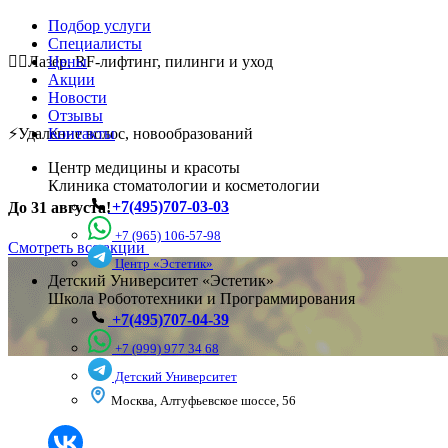
Подбор услуги
Специалисты
💆‍♀️Лазер, RF-лифтинг, пилинги и уход
Цены
Акции
Новости
Отзывы
⚡Удаление волос, новообразований
Контакты
Центр медицины и красоты
Клиника стоматологии и косметологии
+7(495)707-03-03
До 31 августа!
+7 (965) 106-57-98
Смотреть все акции
Центр «Эстетик»
Детский Университет «Эстетик»
Школа Робототехники и Программирования
+7(495)707-04-39
+7 (999) 977 34 68
Детский Университет
Москва, Алтуфьевское шоссе, 56