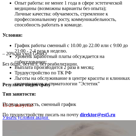
Опыт работы: не менее 1 года в сфере эстетической
медицины (возможны варианты без опыта);
Личные качества: обучаемость, стремление к
профессиональному росту, коммуникабельность,
способность работать в команде.
Условия:
График работы сменный с 10.00 до 22.00 или с 9:00 до
21:00 - 2-4 раза в неделю.
– 20% на уход GeneO
Уровень заработный платы обсуждается на
собеседовании;
Без боли, без игл, без реабилитации.
Выплата производится 2 раза в месяц;
Трудоустройство по ТК РФ
Льготы на обслуживание в центре красоты и клиниках
косметологии и стоматологии "Эстетик"
Результат виден сразу
✨
Тип занятости:
Полная занятость, сменный график
15-25 августа!
По трудоустройству писать на почту
direktor@est5.ru
Узнать условия акции