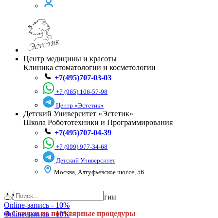
Центр медицины и красоты
Клиника стоматологии и косметологии
+7(495)707-03-03
+7 (965) 106-57-98
Центр «Эстетик»
Детский Университет «Эстетик»
Школа Робототехники и Программирования
+7(495)707-04-39
+7 (999) 977-34-68
Детский Университет
Москва, Алтуфьевское шоссе, 56
🧴Месяц красоты в косметологии
Online-запись - 10%
🔥Скидки на популярные процедуры
Online-запись - 10%