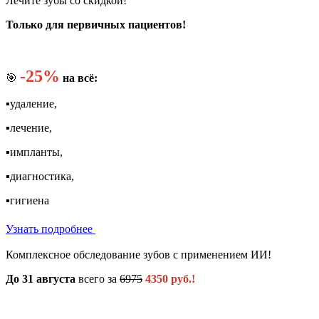
Лечите зубы со скидкой!
Только для первичных пациентов!
-25%
🎯
на всё:
▪️удаление,
▪️лечение,
▪️импланты,
▪️диагностика,
▪️гигиена
Узнать подробнее
Комплексное обследование зубов с применением ИИ!
До 31 августа
всего за
6975
4350 руб.!