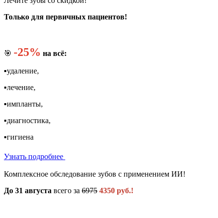
Лечите зубы со скидкой!
Только для первичных пациентов!
-25%
🎯
на всё:
▪️удаление,
▪️лечение,
▪️импланты,
▪️диагностика,
▪️гигиена
Узнать подробнее
Комплексное обследование зубов с применением ИИ!
До 31 августа
всего за
6975
4350 руб.!