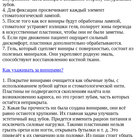
зубов.
4. Для фиксации просвечивают каждый элемент
стоматологической лампой.
5. После того как все виниры будут обработаны лампой,
стоматолог устраняет излишки геля, полирует зоны перехода
в искусственные пластинки, чтобы они не были заметны.
6. Если при движении пациент ощущает сильный
дискомфорт, пластинки дополнительно обрабатываются.
7. Гель, который сцепляет виниры с поверхностью, состоит из
полезных минералов. Они укрепляют родную эмаль,
способствуют восстановлению костной ткани.
Как ухаживать за винирами?
1. Покрытие винирами очищается как обычные зубы, с
использованием зубной щётки и стоматологической нити.
Пластины не подвергаются скоплениям налёта или
возникновению кариеса, но это грозит зубам, часть которых
остаётся неприкрыта.
2. Какая бы прочность ни была создана винирами, они всё
равно остаются хрупкими. Их главная задача улучшить
эстетичный вид зубов. Придется изменить рацион питания и
исключить силовые нагрузки. Такими пластинами нельзя
грызть орехи или ногти, открывать бутылки и т. д. Это
приведёт к их смещению или поломке. Из пищи стоит убрать