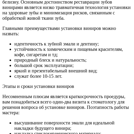
белизну. Основным достоинством реставрации зубов
винирами является низко травматичная технология установки
на здоровые зубы и минимизация рисков, связанным с
обработкой живой ткани зуба.
Главными преимуществами установки виниров можно
назвать:
идентичность к зубной эмали и дентину;
устойчивость к химическим и пищевым красителям,
кофе, сигаретам и тд;
природный блеск и натуральность;
большой срок эксплуатации;
яркий и презентабельный внешний вид;
служат более 10-15 лет.
Этапы и сроки установки виниров
Несомненным плюсам является краткосрочность проедуры,
вам понадобиться всего один-два визита к стоматологу для
решения вопроса об установке виниров. Поэтапность работы
мастера:
высушивание поверхности эмали для идеальной
накладки будущего винира;
накладка стеклокерамического материала;