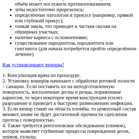
объём может послужить противопоказанием;
зубы недостаточно прорезались;
определённые патологии в прикусе (например, прямой
или глубокий прикус);
тонкая эмаль, что приводит к частым сколам на
обширных участках;
наличие кариеса с осложнениями;
существование пародонтоза, пародонтита или
гингивита (для начала потребуется пройти определённое
лечение)
Как устанавливают виниры?
1. Консультация врача по процедуре.
2. Установку виниров начинают с обработки ротовой полости
– санации. Если поставить их на неподготовленную
поверхность, воспаленные десны и резцы, пораженные
кариесом, то через некоторое время конструкция усилит
разрушение и приведет к быстрому размножению инфекции.
3. Если винир ставят на область пломбы, то цементный состав
меняют, иначе не будет достаточной прочности сцепления
протеза с поверхностью.
4. Также требуется рентгеновское обследование (снимок),
которое выявляет глубинные процессы повреждения десен,
нервов, пульпы.