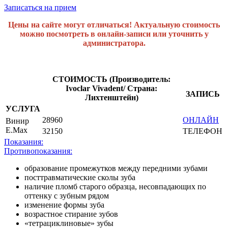
Записаться на прием
Цены на сайте могут отличаться! Актуальную стоимость
можно посмотреть в онлайн-записи или уточнить у
администратора.
СТОИМОСТЬ (
Производитель:
Ivoclar Vivadent/ Страна:
ЗАПИСЬ
Лихтенштейн)
УСЛУГА
28960
ОНЛАЙН
Винир
E.Max
32150
ТЕЛЕФОН
Показания:
Противопоказания:
образование промежутков между передними зубами
посттравматические сколы зуба
наличие пломб старого образца, несовпадающих по
оттенку с зубным рядом
изменение формы зуба
возрастное стирание зубов
«тетрациклиновые» зубы