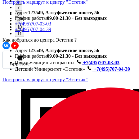
6
Построить маршрут к центру "Эстетик"
7
Адрес
127549, Алтуфьевское шоссе, 56
8
График работы
09.00-21.30 - Без выходных
9
+7(495)707-03-03
10
+7(495)707-04-39
11
Как добраться до центра Эстетик ?
Адрес
127549, Алтуфьевское шоссе, 56
График работы
09.00-21.30 - Без выходных
Центр медицины и красоты
+7(495)707-03-03
Детский Университет «Эстетик»
+7(495)707-04-39
Построить маршрут к центру "Эстетик"