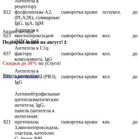
Антитела к
рецептору
822
фосфолипазы А2,
сыворотка крови
полукол.
до 
(PLA2R), суммарные
IgG, IgA, IgM
Антитела к
Акции месяца!
823
миелопероксидазе
сыворотка крови
кол.
до 
(MPO), IgG
Подборка акций на август!
🌷
Антитела к C1q
837
фактору
сыворотка крови
кол.
до 
комплемента, IgG
Скидки до 30%
на услуги!
Антитела к
Узнать подробнее
955
протеиназе 3 (PR3),
сыворотка крови
кол.
до 
IgG
Антинейтрофильные
цитоплазматические
антитела, IgG,
панель (антитела к
антигенам:
821
протеиназа
сыворотка крови
кач.
до 
3,миелопероксидаза,
эластаза, катепсин
G, белок BPI,