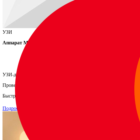
УЗИ
Аппарат Миндрей Рексона 6
УЗИ-диагностика органов
Проверьте здоровье без волнения
Быстро, точно, комфортно
Подробнее