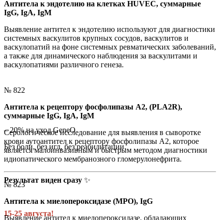
Антитела к эндотелию на клетках HUVEC, суммарные
IgG, IgA, IgM
Выявление антител к эндотелию используют для диагностики
системных васкулитов крупных сосудов, васкулитов и
васкулопатий на фоне системных ревматических заболеваний,
а также для динамического наблюдения за васкулитами и
васкулопатиями различного генеза.
№ 822
Антитела к рецептору фосфолипазы А2, (PLA2R),
суммарные IgG, IgA, IgM
– 20% на уход GeneO
Серологическое исследование для выявления в сыворотке
крови аутоантител к рецептору фосфолипазы А2, которое
Без боли, без игл, без реабилитации.
является малоинвазивным и быстрым методом диагностики
идиопатического мембранозного гломерулонефрита.
Результат виден сразу
✨
№ 823
Антитела к миелопероксидазе (MPO), IgG
15-25 августа!
Выявление антител к миелопероксидазе, обладающих