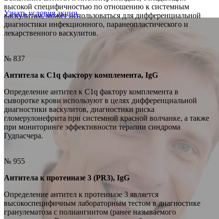
высокой специфичностью по отношению к системным
Узнать условия акции
васкулитам, может использоваться для дифференциальной
диагностики инфекционного, паранеопластического и
лекарственного васкулитов.
№ 837
Антитела к C1q фактору комплемента, IgG
Определение антител к C1q фактору комплемента в
сыворотке крови используют в целях дифференциальной
диагностики васкулитов, диагностики риска
гломерулонефрита при системной красной волчанке, а также
при мониторинге эффективности терапии синдрома
Гудпасчера.
№ 955
Антитела к протеиназе 3 (PR3), IgG
Определение антител к протеиназе 3 является
высокоспецифичным лабораторным тестом в диагностике
гранулематоза с полиангиитом (ранее называемого