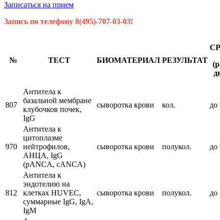
Записаться на прием
Запись по телефону 8(495)-707-03-03!
С
№
ТЕСТ
БИОМАТЕРИАЛ
РЕЗУЛЬТАТ
(р
д
Антитела к
базальной мембране
807
сыворотка крови
кол.
до 
клубочков почек,
IgG
Антитела к
цитоплазме
970
нейтрофилов,
сыворотка крови
полукол.
до 
АНЦА, IgG
(pANCA, cANCA)
Антитела к
эндотелию на
812
клетках HUVEC,
сыворотка крови
полукол.
до 
суммарные IgG, IgA,
IgM