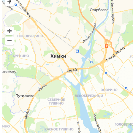
Здоровая спина
Всё начинается с заботы о стопах —
нашего
"ВТОРОГО СЕРДЦА"
Убери стресс. Забудь про боль.
Почувствуй лёгкость — и позволь себе
быть счастливым здесь и сейчас.
Узнать подробнее