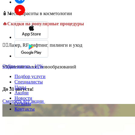
🧴Месяц красоты в косметологии
🔥Скидки на популярные процедуры
💆‍♀️Лазер, RF-лифтинг, пилинги и уход
Online-запись - 10%
⚡Удаление волос, новообразований
Подбор услуги
Специалисты
Цены
До 31 августа!
Акции
Новости
Смотреть все акции
Отзывы
Контакты