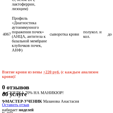
лактоферрин,
лизоцим)
Профиль
«Диагностика
аутоиммунного
поражения почек»
полукол. и
4067
сыворотка крови
до 
(АНЦА, антитела к
кол.
базальной мембране
клубочков почек,
АНФ)
Взятие крови из вены
+220 руб.
(с каждым анализом
крови)!
0
отзывов
🔥 СКИДКА 70% НА МАНИКЮР!
об услуге
✨МАСТЕР-УЧЕНИК
Мазанова Анастасия
Оставить отзыв
набирает
моделей