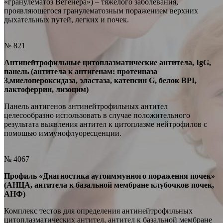
«гранулематоз Вегенера») – тяжелого заболевания,
проявляющегося гранулематозным поражением верхних
дыхательных путей, легких и почек.
№ 821
Антинейтрофильные цитоплазматические антитела, IgG,
панель (антитела к антигенам: протеиназа
3,миелопероксидаза, эластаза, катепсин G, белок BPI,
лактоферрин, лизоцим)
Панель антигенов антинейтрофильных антител
целесообразно использовать в случае положительного
результата выявления антител к цитоплазме нейтрофилов с
помощью иммунофлуоресценции.
№ 4067
Профиль «Диагностика аутоиммунного поражения почек»
(АНЦА, антитела к базальной мембране клубочков почек,
АНФ)
Комплекс тестов для определения антинейтрофильных
цитоплазматических антител, антител к базальной мембране