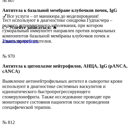
№ 807
Антитела к базальной мембране клубочков почек, IgG
💅Все услуги – от маникюра до моделирования!
Тест используют в диагностике синдрома Гудпасчера –
редкого аутоиммунного заболевания, при котором
👉
Успейте записаться!
🔥
гуморальный иммунитет направлен против нормальных
компонентов базальной мембраны клубочков почек и
Узнать подробнее
альвеолярного эпителия.
№ 970
Антитела к цитоплазме нейтрофилов, АНЦА, IgG (pANCA,
cANCA)
Выявление антинейтрофильных антител в сыворотке крови
используют в диагностике системных васкулитов и
идиопатического быстропрогрессирующего
гломерулонефрита. Также исследование проводят при
мониторинге состояния пациентов после проведения
специфической терапии.
№ 812