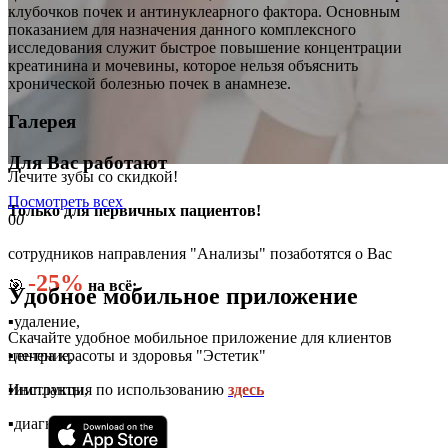
клубочков почек и антинуклеарного фактора. Основным
показанием для назначения данного комплексного
исследования служит быстрое повышение концентрации
креатинина и мочевины, которое нельзя объяснить
хронической болезнью почек в анамнезе.
Галерея
Для Вас работают
Лечите зубы со скидкой!
Посмотреть всех
Только для первичных пациентов!
0
0
сотрудников направления "Анализы" позаботятся о Вас
-25%
🎯
на всё:
Удобное мобильное приложение
▪️удаление,
Скачайте удобное мобильное приложение для клиентов
▪️лечение,
центра красоты и здоровья "Эстетик"
▪️импланты,
Инструкция по использованию
здесь
▪️диагностика,