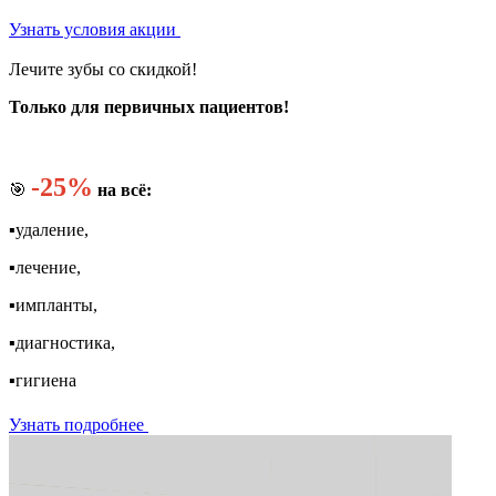
Узнать условия акции
Лечите зубы со скидкой!
Только для первичных пациентов!
-25%
🎯
на всё:
▪️удаление,
▪️лечение,
▪️импланты,
▪️диагностика,
▪️гигиена
Узнать подробнее