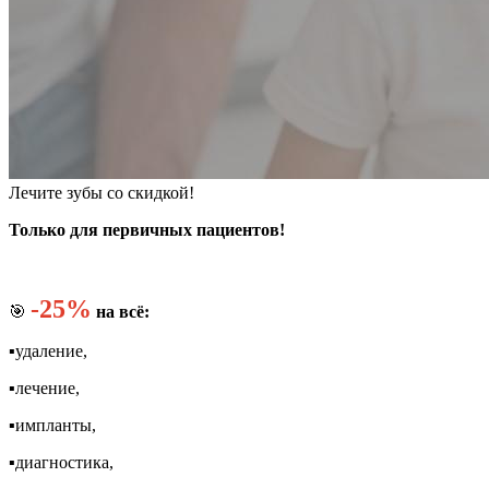
Лечите зубы со скидкой!
Только для первичных пациентов!
-25%
🎯
на всё:
▪️удаление,
▪️лечение,
▪️импланты,
▪️диагностика,