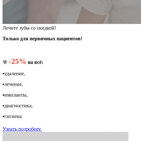
Лечите зубы со скидкой!
Только для первичных пациентов!
-25%
🎯
на всё:
▪️удаление,
▪️лечение,
▪️импланты,
▪️диагностика,
▪️гигиена
Узнать подробнее