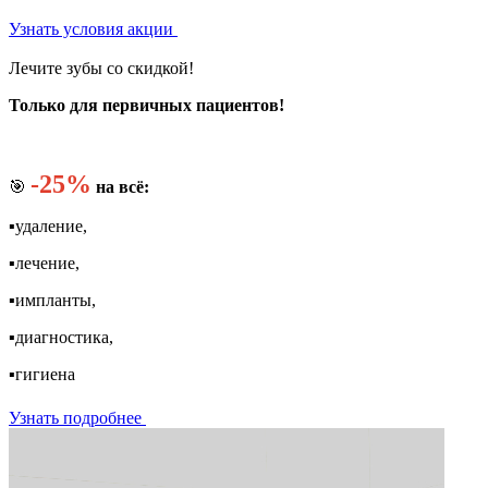
Узнать условия акции
Лечите зубы со скидкой!
Только для первичных пациентов!
-25%
🎯
на всё:
▪️удаление,
▪️лечение,
▪️импланты,
▪️диагностика,
▪️гигиена
Узнать подробнее