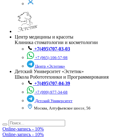
Центр медицины и красоты
Клиника стоматологии и косметологии
+7(495)707-03-03
+7 (965) 106-57-98
Центр «Эстетик»
Детский Университет «Эстетик»
Школа Робототехники и Программирования
+7(495)707-04-39
+7 (999) 977-34-68
Детский Университет
Москва, Алтуфьевское шоссе, 56
🧴Месяц красоты в косметологии
Online-запись - 10%
🔥Скидки на популярные процедуры
Online-запись - 10%