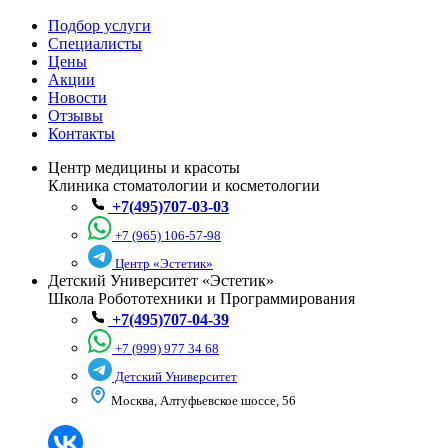
Подбор услуги
Специалисты
💆‍♀️Лазер, RF-лифтинг, пилинги и уход
Цены
Акции
Новости
Отзывы
⚡Удаление волос, новообразований
Контакты
Центр медицины и красоты
Клиника стоматологии и косметологии
+7(495)707-03-03
До 31 августа!
+7 (965) 106-57-98
Смотреть все акции
Центр «Эстетик»
Детский Университет «Эстетик»
Школа Робототехники и Программирования
+7(495)707-04-39
+7 (999) 977 34 68
Детский Университет
Москва, Алтуфьевское шоссе, 56