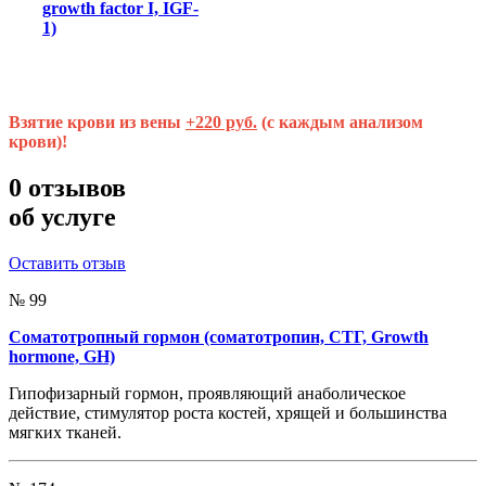
growth factor I, IGF-
1)
Взятие крови из вены
+220 руб.
(с каждым анализом
крови)!
0
отзывов
об услуге
Оставить отзыв
№ 99
Соматотропный гормон (соматотропин, СТГ, Growth
hormone, GH)
Гипофизарный гормон, проявляющий анаболическое
действие, стимулятор роста костей, хрящей и большинства
мягких тканей.