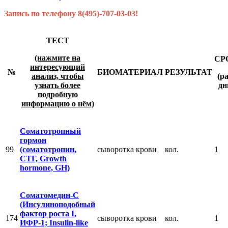
Запись по телефону 8(495)-707-03-03!
ТЕСТ
(нажмите на
СР
интересующий
№
БИОМАТЕРИАЛ
РЕЗУЛЬТАТ
анализ, чтобы
(ра
узнать более
дн
подробную
информацию о нём)
Соматотропный
гормон
99
(соматотропин,
сыворотка крови
кол.
1
СТГ, Growth
hormone, GH)
Соматомедин-С
(Инсулиноподобный
фактор роста I,
174
сыворотка крови
кол.
1
ИФР-1; Insulin-like