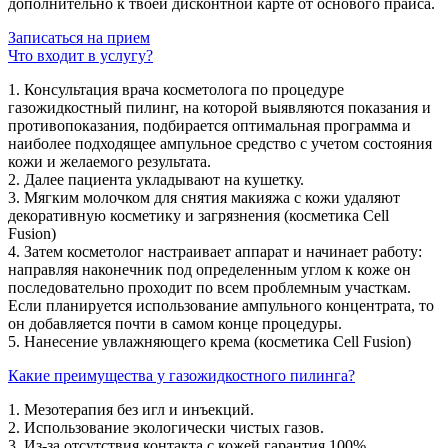
дополнительно к твоей дисконтной карте от основого прайса.
Записаться на прием
Что входит в услугу?
1. Консультация врача косметолога по процедуре
газожидкостный пилинг, на которой выявляются показания и
противопоказания, подбирается оптимальная программа и
наиболее подходящее ампульное средство с учетом состояния
кожи и желаемого результата.
2. Далее пациента укладывают на кушетку.
3. Мягким молочком для снятия макияжа с кожи удаляют
декоративную косметику и загрязнения (косметика Cell
Fusion)
4. Затем косметолог настраивает аппарат и начинает работу:
направляя наконечник под определенным углом к коже он
последовательно проходит по всем проблемным участкам.
Если планируется использование ампульного концентрата, то
он добавляется почти в самом конце процедуры.
5. Нанесение увлажняющего крема (косметика Cell Fusion)
Какие преимущества у газожидкостного пилинга?
1. Мезотерапия без игл и инъекций.
2. Использование экологически чистых газов.
3. Из-за отсутствия контакта с кожей гарантия 100%