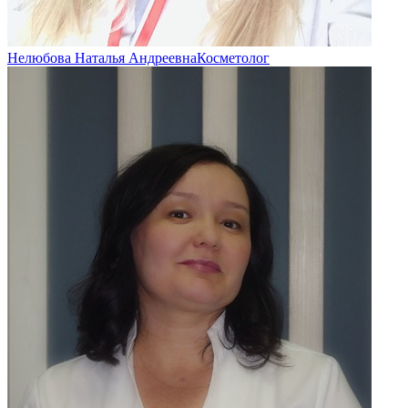
Нелюбова Наталья Андреевна
Косметолог
1
2
3
4
5
6
7
8
9
10