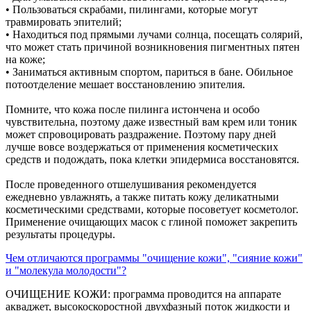
• Пользоваться скрабами, пилингами, которые могут
травмировать эпителий;
• Находиться под прямыми лучами солнца, посещать солярий,
что может стать причиной возникновения пигментных пятен
на коже;
• Заниматься активным спортом, париться в бане. Обильное
потоотделение мешает восстановлению эпителия.
Помните, что кожа после пилинга истончена и особо
чувствительна, поэтому даже известный вам крем или тоник
может спровоцировать раздражение. Поэтому пару дней
лучше вовсе воздержаться от применения косметических
средств и подождать, пока клетки эпидермиса восстановятся.
После проведенного отшелушивания рекомендуется
ежедневно увлажнять, а также питать кожу деликатными
косметическими средствами, которые посоветует косметолог.
Применение очищающих масок с глиной поможет закрепить
результаты процедуры.
Чем отличаются программы "очищение кожи", "сияние кожи"
и "молекула молодости"?
ОЧИЩЕНИЕ КОЖИ: программа проводится на аппарате
акваджет, высокоскоростной двухфазный поток жидкости и