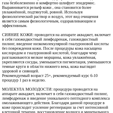
газа безболезненно и комфортно шлифует эпидермис.
Выравнивается рельеф кожи , она становится более
увлажнённой, подтянутой, ровной. Используя
физиологический раствор и воздух, этот вид очищения
является самым физиологичным, оздоравливающим и
эффективным.
СИЯНИЕ КОЖИ: проводится на аппарате акваджет, включает
в себя газожидкостный лимфодренаж, газожидкостный
пилинг, введение низкомолекулярной гиалуроновой кислоты
без повреждения кожи. После процедуры кожа насыщена
кислородом и гиалуроновой кислотой, благодаря чему
разглаживаются мелкие морщины, кожа увлажнённая,
укрепляются сосуды, уменьшается пигментация, уменьшаются
темные круги в области нижнего века, кожа выглядит
здоровой и сияющей.
Рекомендуемый возраст 25+, рекомендуемый курс 6-10
процедур 1 раз в неделю.
МОЛЕКУЛА МОЛОДОСТИ: процедура проводится на
аппарате акваджет, включает в себя газожидкостный пилинг,
лимфодренаж и введение уникального пептидного комплекса
омолаживающего действия. Благодаря данной процедуре в
коже происходит усиление регенерации за счет интенсивной
клеточной терапии, восстановление водного и минерального