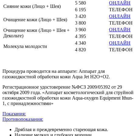
5 580
ОНЛАЙН
Сияние кожи (Лицо + Шея)
6 195
ТЕЛЕФОН
3 420
ОНЛАЙН
Очищение кожи (Лицо + Шея)
3 800
ТЕЛЕФОН
3 960
ОНЛАЙН
Очищение кожи (Лицо + Шея +
Декольте)
4 395
ТЕЛЕФОН
4 340
ОНЛАЙН
Молекула молодости
4 820
ТЕЛЕФОН
Процедура проводится на аппарате: Аппарат для
газожидкостной обработки кожи Aqua Jet H2O+O2.
Регистрационное удостоверение №ФСЗ 2009/05392 от 29
октября 2009 года. «Аппарат косметологический для струйной
газожидкостной обработки кожи Aqua-oxygen Equipment Ithun-
1, с принадлежностями»
Показания:
Противопоказания:
Дряблая и преждевременно стареющая кожа.
Наличие мелких и глубоких морщин.