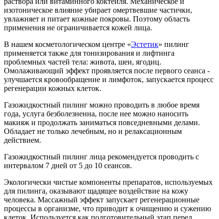
раствора или витаминного коктейля. Механическое и
изотоническое влияние убирает омертвевшие частички,
увлажняет и питает кожные покровы. Поэтому область
применения не ограничивается кожей лица.
В нашем косметологическом центре «
Эстетик
» пилинг
применяется также для тонизирования и лифтинга
проблемных частей тела: живота, шеи, ягодиц.
Омолаживающий эффект проявляется после первого сеанса -
улучшается кровообращение и лимфоток, запускается процесс
регенерации кожных клеток.
Газожидкостный пилинг можно проводить в любое время
года, услуга безболезненна, после нее можно наносить
макияж и продолжать заниматься повседневными делами.
Обладает не только лечебным, но и релаксационным
действием.
Газожидкостный пилинг лица рекомендуется проводить с
интервалом 7 дней от 5 до 10 сеансов.
Экологически чистые компоненты препаратов, используемых
для пилинга, оказывают щадящее воздействие на кожу
человека. Массажный эффект запускает регенерационные
процессы в организме, что приводит к очищению и сужению
клеток. Используется как подготовительный этап перед