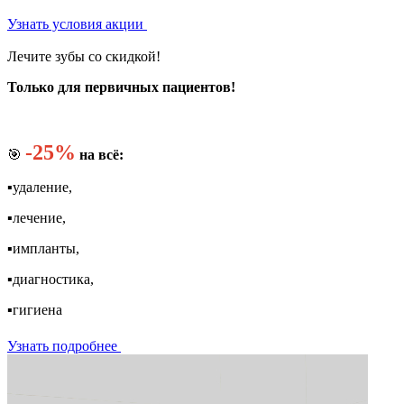
Узнать условия акции
Лечите зубы со скидкой!
Только для первичных пациентов!
-25%
🎯
на всё:
▪️удаление,
▪️лечение,
▪️импланты,
▪️диагностика,
▪️гигиена
Узнать подробнее