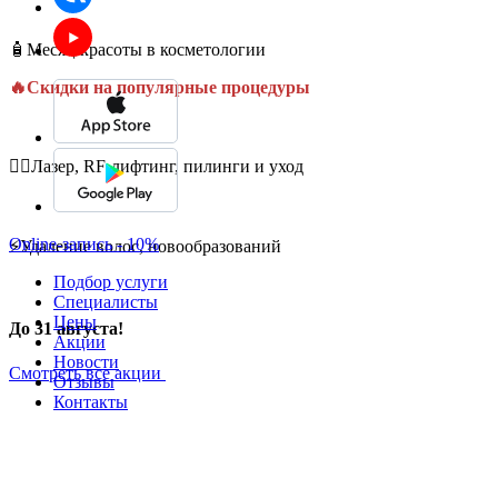
🧴Месяц красоты в косметологии
🔥Скидки на популярные процедуры
💆‍♀️Лазер, RF-лифтинг, пилинги и уход
Online-запись - 10%
⚡Удаление волос, новообразований
Подбор услуги
Специалисты
Цены
До 31 августа!
Акции
Новости
Смотреть все акции
Отзывы
Контакты