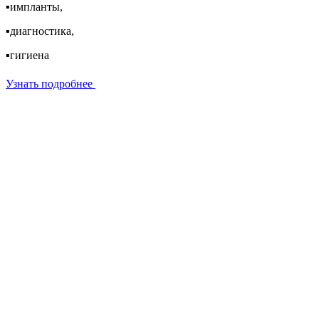
▪️импланты,
▪️диагностика,
▪️гигиена
Узнать подробнее