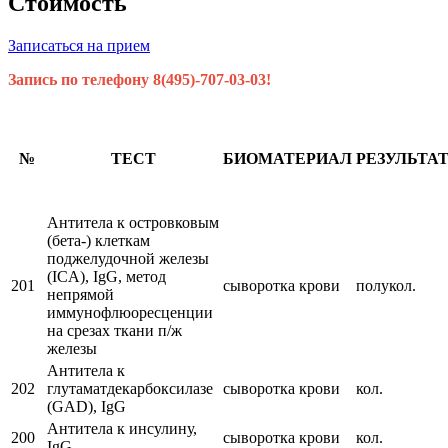
Стоимость
Записаться на прием
Запись по телефону 8(495)-707-03-03!
№
ТЕСТ
БИОМАТЕРИАЛ
РЕЗУЛЬТА
Антитела к островковым
(бета-) клеткам
поджелудочной железы
(ICA), IgG, метод
201
сыворотка крови
полукол.
непрямой
иммунофлюоресценции
на срезах ткани п/ж
железы
Антитела к
202
глутаматдекарбоксилазе
сыворотка крови
кол.
(GAD), IgG
Антитела к инсулину,
200
сыворотка крови
кол.
IgG