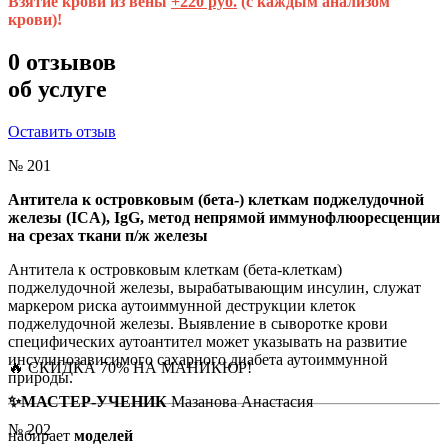
Взятие крови из вены
+220 руб.
(с каждым анализом
крови)!
0
отзывов
об услуге
Оставить отзыв
№ 201
Антитела к островковым (бета-) клеткам поджелудочной
железы (ICA), IgG, метод непрямой иммунофлюоресценции
на срезах ткани п/ж железы
Антитела к островковым клеткам (бета-клеткам)
поджелудочной железы, вырабатывающим инсулин, служат
маркером риска аутоиммунной деструкции клеток
поджелудочной железы. Выявление в сыворотке крови
специфических аутоантител может указывать на развитие
инсулинозависимого сахарного диабета аутоиммунной
🔥 СКИДКА 70% НА МАНИКЮР!
природы.
✨МАСТЕР-УЧЕНИК
Мазанова Анастасия
№ 202
набирает
моделей