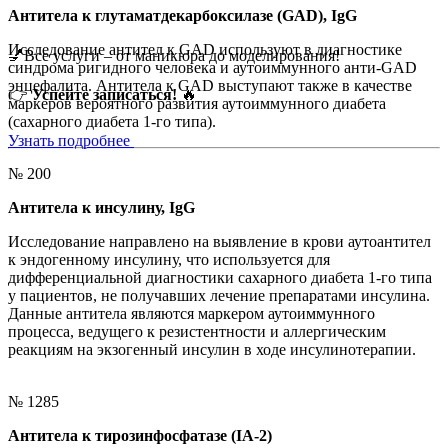
Антитела к глутаматдекарбоксилазе (GAD), IgG
Исследование антител к GAD используют в диагностике
💅Все услуги – от маникюра до моделирования!
синдрома ригидного человека и аутоиммунного анти-GAD
энцефалита. Антитела к GAD выступают также в качестве
👉
Успейте записаться!
🔥
маркеров вероятного развития аутоиммунного диабета
(сахарного диабета 1-го типа).
Узнать подробнее
№ 200
Антитела к инсулину, IgG
Исследование направлено на выявление в крови аутоантител
к эндогенному инсулину, что используется для
дифференциальной диагностики сахарного диабета 1-го типа
у пациентов, не получавших лечение препаратами инсулина.
Данные антитела являются маркером аутоиммунного
процесса, ведущего к резистентности и аллергическим
реакциям на экзогенный инсулин в ходе инсулинотерапии.
№ 1285
Антитела к тирозинфосфатазе (IA-2)