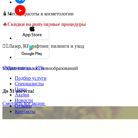
🧴Месяц красоты в косметологии
🔥Скидки на популярные процедуры
💆‍♀️Лазер, RF-лифтинг, пилинги и уход
Online-запись - 10%
⚡Удаление волос, новообразований
Подбор услуги
Специалисты
Цены
До 31 августа!
Акции
Новости
Смотреть все акции
Отзывы
Контакты