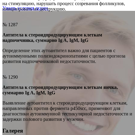
на стимуляцию, нарушать процесс созревания фолликулов,
Узнать условия акции
инициировать их деструкцию.
№ 1287
Антитела к стероидпродуцирующим клеткам
надпочечника, суммарно Ig A, IgM, IgG
Определение этих аутоантител важно для пациентов с
аутоиммунными полиэндокринопатиями с целью прогноза
развития надпочечниковой недостаточности.
№ 1290
Антитела к стероидпродуцирующим клеткам яичка,
суммарно Ig A, IgM, IgG
Выявление аутоантител к стероидпродуцирующим клеткам,
направленных против фермента р450scc, применяют для
диагностики аутоиммунной тестикулярной недостаточности и
задержки полового развития у мужчин.
Галерея