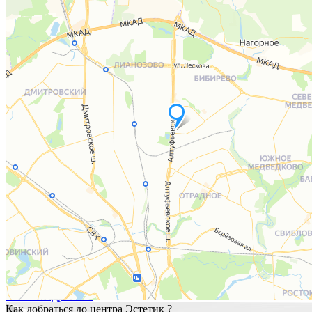
Здоровая спина
Всё начинается с заботы о стопах —
нашего
"ВТОРОГО СЕРДЦА"
Убери стресс. Забудь про боль.
Почувствуй лёгкость — и позволь себе
быть счастливым здесь и сейчас.
Узнать подробнее
Как добраться до центра Эстетик ?