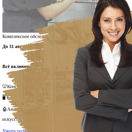
Комплексное обследование зубов с применением ИИ!
До 31 августа
всего за
6975
4350 руб.!
Всё включено:
🦷Консультация-врача стоматолога
🖥️ КТ-снимок
🤖Анализ снимка при помощи
искусственного интеллекта
DIAGNOCAT
Узнать подробнее