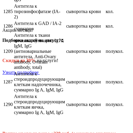
Антитела к
1285
тирозинфосфатазе (IA-
сыворотка крови
кол.
2)
Антитела к GAD / IA-2
1286
сыворотка крови
кол.
суммарно
Акции месяца!
Антитела к ткани
Подборка акций на август!
🌷
яичника, суммарно Ig A,
IgM, IgG
1209
(антиовариальные
сыворотка крови
полукол.
антитела, Anti-Ovary
Скидки до 30%
на услуги!
antibody, Ovarian
antibody, total)
Узнать подробнее
Антитела к
стероидпродуцирующим
1287
сыворотка крови
полукол.
клеткам надпочечника,
суммарно Ig A, IgM, IgG
Антитела к
стероидпродуцирующим
1290
сыворотка крови
полукол.
клеткам яичка,
суммарно Ig A, IgM, IgG