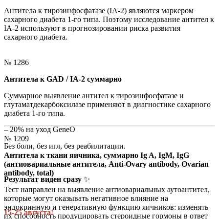
Антитела к тирозинфосфатазе (IA-2) являются маркером
сахарного диабета 1-го типа. Поэтому исследование антител к
IA-2 используют в прогнозировании риска развития
сахарного диабета.
№ 1286
Антитела к GAD / IA-2 суммарно
Суммарное выявление антител к тирозинфосфатазе и
глутаматдекарбоксилазе применяют в диагностике сахарного
диабета 1-го типа.
– 20% на уход GeneO
№ 1209
Без боли, без игл, без реабилитации.
Антитела к ткани яичника, суммарно Ig A, IgM, IgG
(антиовариальные антитела, Anti-Ovary antibody, Ovarian
antibody, total)
Результат виден сразу
✨
Тест направлен на выявление антиовариальных аутоантител,
которые могут оказывать негативное влияние на
эндокринную и генеративную функцию яичников: изменять
15-25 августа!
их способность продуцировать стероидные гормоны в ответ