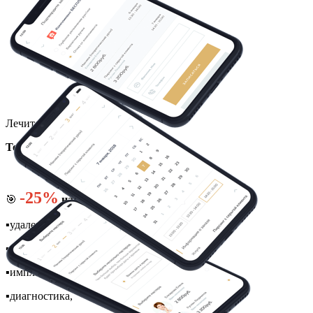
Лечите зубы со скидкой!
Только для первичных пациентов!
-25%
🎯
на всё:
▪️удаление,
▪️лечение,
▪️импланты,
▪️диагностика,