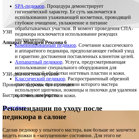
SPA-педикюр
. Процедура демонстрирует
гигиенический характер. Ее суть заключается в
использовании ухаживающей косметики, проводящей
глубокое очищение, увлажнение и питание
обрабатываемых участков. В момент проведения СПА-
УЗИ
педикюра исключается использование режущих
инструментов.
Аппарат Миндрей Рексона 6
Комбинированный педикюр
. Сочетание классического
и аппаратного педикюра, предполагающее гибкий уход
и гарантию достижения поставленных клиентом целей.
Аппаратный педикюр
. Услуга, предусматривающая
использование специального оборудования для
механической обработки ногтевых пластин и кожи.
УЗИ-диагностика органов
Классический педикюр
. Распространенный обрезной
способ ухода, при проведении которого мастера
Проверьте здоровье без волнения
используют щипчики, ножницы и пилочки для удаления
Быстро, точно, комфортно
ороговевших участков кожи.
Рекомендации по уходу после
Подробнее
педикюра в салоне
Сделав педикюр у опытного мастера, вам больше не захочется
видеть ножки в «запущенном» состоянии. Для этого не