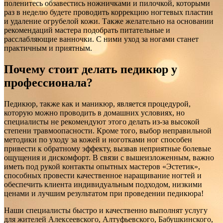
поленитесь обзавестись ножничками и пилочкой, которыми
раз в неделю будете проводить коррекцию ногтевых пластин
и удаление огрубелой кожи. Также желательно на основании
рекомендаций мастера подобрать питательные и
расслабляющие ванночки. С ними уход за ногами станет
практичным и приятным.
Почему стоит делать педикюр у
профессионала?
Педикюр, также как и маникюр, является процедурой,
которую можно проводить в домашних условиях, но
специалисты не рекомендуют этого делать из-за высокой
степени травмоопасности. Кроме того, выбор неправильной
методики по уходу за кожей и ноготками ног способен
привести к обратному эффекту, вызвав неприятные болевые
ощущения и дискомфорт. В связи с вышеизложенным, важно
иметь под рукой контакты опытных мастеров «Эстетик»,
способных провести качественное наращивание ногтей и
обеспечить клиента индивидуальным подходом, низкими
ценами и лучшим результатом при проведении педикюра!
Наши специалисты быстро и качественно выполнят услугу
для жителей Алексеевского, Алтуфьевского, Бабушкинского,