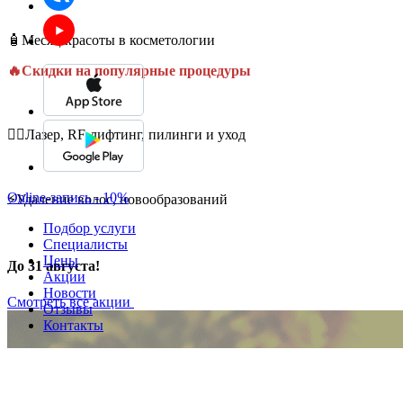
🧴Месяц красоты в косметологии
🔥Скидки на популярные процедуры
💆‍♀️Лазер, RF-лифтинг, пилинги и уход
Online-запись - 10%
⚡Удаление волос, новообразований
Подбор услуги
Специалисты
Цены
До 31 августа!
Акции
Новости
Смотреть все акции
Отзывы
Контакты