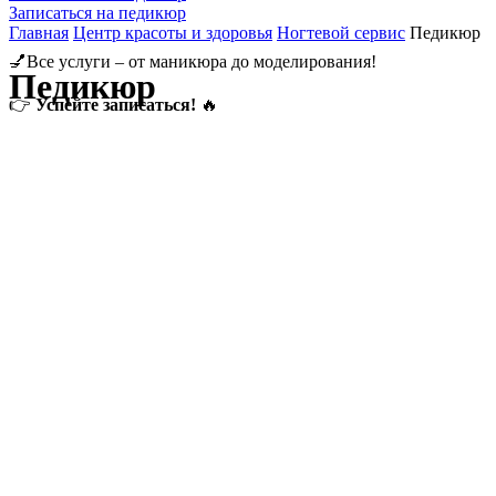
Записаться на педикюр
Главная
Центр красоты и здоровья
Ногтевой сервис
Педикюр
💅Все услуги – от маникюра до моделирования!
Педикюр
👉
Успейте записаться!
🔥
Узнать подробнее