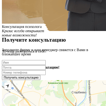
Консультация психолога
Кризис всегда открывает
новые возможности!
Получите консультацию
Заполните форму и наш менеджер свяжется с Вами в
Хочешь разобраться в себе?
ближайшее время
Записывайтесь на консультацию!
Записаться
Получить консультацию