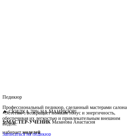
Педикюр
Профессиональный педикюр, сделанный мастерами салона
🔥 СКИДКА 70% НА МАНИКЮР!
«Эстетик», возвращает ножкам тонус и энергичность,
обеспечивая их легкостью и привлекательным внешним
✨МАСТЕР-УЧЕНИК
Мазанова Анастасия
видом.
набирает
моделей
Записаться на педикюр