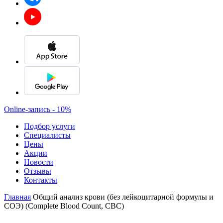
🧴Месяц красоты в косметологии
🔥Скидки на популярные процедуры
💆‍♀️Лазер, RF-лифтинг, пилинги и уход
Online-запись - 10%
⚡Удаление волос, новообразований
Подбор услуги
Специалисты
Цены
До 31 августа!
Акции
Новости
Смотреть все акции
Отзывы
Контакты
Главная
Общий анализ крови (без лейкоцитарной формулы и
СОЭ) (Complete Blood Count, CBC)