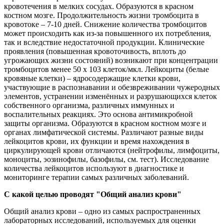
кровотечения в мелких сосудах. Образуются в красном
костном мозге. Продолжительность жизни тромбоцита в
кровотоке – 7-10 дней. Снижение количества тромбоцитов
может происходить как из-за повышенного их потребления,
так и вследствие недостаточной продукции. Клинические
проявления (повышенная кровоточивость, вплоть до
угрожающих жизни состояний) возникают при концентрации
тромбоцитов менее 50 х 103 клеток/мкл. Лейкоциты (белые
кровяные клетки) – ядросодержащие клетки крови,
участвующие в распознавании и обезвреживании чужеродных
элементов, устранении изменённых и разрушающихся клеток
собственного организма, различных иммунных и
воспалительных реакциях. Это основа антимикробной
защиты организма. Образуются в красном костном мозге и
органах лимфатической системы. Различают разные виды
лейкоцитов крови, их функции и время нахождения в
циркулирующей крови отличаются (нейтрофилы, лимфоциты,
моноциты, эозинофилы, базофилы, см. тест). Исследование
количества лейкоцитов используют в диагностике и
мониторинге терапии самых различных заболеваний.
С какой целью проводят "Общий анализ крови"
Общий анализ крови – одно из самых распространенных
лабораторных исследований, используемых для оценки