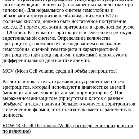
синтезирующийся в почках (в повышенных количествах при
гипоксии). Для нормального синтеза гемоглобина и
образования эритроцитов необходимы витамин В12 и
фолиевая кислота, должно быть достаточное поступление
железа. В норме срок жизни эритроцита в кровеносном русле
– 120 дней. Разрушаются эритроциты в селезёнке и ретикуло-
эндотелиальной системе. Определение количества
эритроцитов, в комплексе с исследованием содержания
гемоглобина, оценкой гематокрита и характеристикой
эритроцитов (эритроцитарными индексами) используют в
дифференциальной диагностике анемий.
MCV (Mean Cell volume, средний объём эритроцитов)
Расчётный показатель, отражающий усреднённый объём
эритроцитов, который используют в диагностике анемий
(микроцитарные, макроцитарные, нормоцитарные). При
выраженном анизоцитозе (присутствии клеток с разным
объёмом), а также наличии большого количества эритроцитов
с изменённой формой, этот показатель имеет ограниченную
ценность.
RDW (Red cell Distribution Width, распределение эритроцитов
по величине)