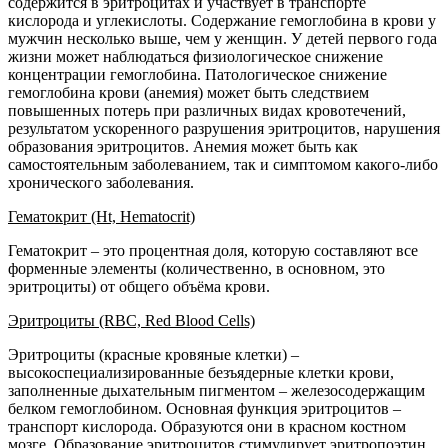
содержится в эритроцитах и участвует в транспорте
кислорода и углекислоты. Содержание гемоглобина в крови у
мужчин несколько выше, чем у женщин. У детей первого года
жизни может наблюдаться физиологическое снижение
концентрации гемоглобина. Патологическое снижение
гемоглобина крови (анемия) может быть следствием
повышенных потерь при различных видах кровотечений,
результатом ускоренного разрушения эритроцитов, нарушения
образования эритроцитов. Анемия может быть как
самостоятельным заболеванием, так и симптомом какого-либо
хронического заболевания.
Гематокрит (Ht, Hematocrit)
Гематокрит – это процентная доля, которую составляют все
форменные элементы (количественно, в основном, это
эритроциты) от общего объёма крови.
Эритроциты (RBC, Red Blood Cells)
Эритроциты (красные кровяные клетки) –
высокоспециализированные безъядерные клетки крови,
заполненные дыхательным пигментом – железосодержащим
белком гемоглобином. Основная функция эритроцитов –
транспорт кислорода. Образуются они в красном костном
мозге. Образование эритроцитов стимулирует эритропоэтин,