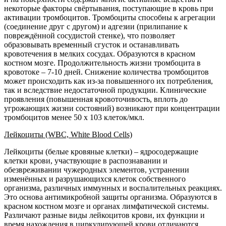
некоторые факторы свёртывания, поступающие в кровь при
активации тромбоцитов. Тромбоциты способны к агрегации
(соединение друг с другом) и адгезии (прилипание к
повреждённой сосудистой стенке), что позволяет
образовывать временный сгусток и останавливать
кровотечения в мелких сосудах. Образуются в красном
костном мозге. Продолжительность жизни тромбоцита в
кровотоке – 7-10 дней. Снижение количества тромбоцитов
может происходить как из-за повышенного их потребления,
так и вследствие недостаточной продукции. Клинические
проявления (повышенная кровоточивость, вплоть до
угрожающих жизни состояний) возникают при концентрации
тромбоцитов менее 50 х 103 клеток/мкл.
Лейкоциты (WBC, White Blood Cells)
Лейкоциты (белые кровяные клетки) – ядросодержащие
клетки крови, участвующие в распознавании и
обезвреживании чужеродных элементов, устранении
изменённых и разрушающихся клеток собственного
организма, различных иммунных и воспалительных реакциях.
Это основа антимикробной защиты организма. Образуются в
красном костном мозге и органах лимфатической системы.
Различают разные виды лейкоцитов крови, их функции и
время нахождения в циркулирующей крови отличаются