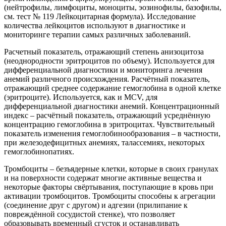
(нейтрофилы, лимфоциты, моноциты, эозинофилы, базофилы,
см. тест № 119 Лейкоцитарная формула). Исследование
количества лейкоцитов используют в диагностике и
мониторинге терапии самых различных заболеваний.
Расчетный показатель, отражающий степень анизоцитоза
(неоднородности эритроцитов по объему). Используется для
дифференциальной диагностики и мониторинга лечения
анемий различного происхождения. Расчётный показатель,
отражающий среднее содержание гемоглобина в одной клетке
(эритроците). Используется, как и MCV, для
дифференциальной диагностики анемий. Концентрационный
индекс – расчётный показатель, отражающий усреднённую
концентрацию гемоглобина в эритроцитах. Чувствительный
показатель изменения гемоглобинообразования – в частности,
при железодефицитных анемиях, талассемиях, некоторых
гемоглобинопатиях.
Тромбоциты – безъядерные клетки, которые в своих гранулах
и на поверхности содержат многие активные вещества и
некоторые факторы свёртывания, поступающие в кровь при
активации тромбоцитов. Тромбоциты способны к агрегации
(соединение друг с другом) и адгезии (прилипание к
повреждённой сосудистой стенке), что позволяет
образовывать временный сгусток и останавливать