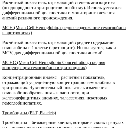
Расчетный показатель, отражающий степень анизоцитоза
(неоднородности эритроцитов по объему). Используется для
дифференциальной диагностики и мониторинга лечения
анемий различного происхождения.
MCH (Mean Cell Hemoglobin, среднее содержание гемоглобина
в эритроцитах)
Расчётный показатель, отражающий среднее содержание
гемоглобина в 1 клетке (эритроците). Используется, как и
MCV, для дифференциальной диагностики анемий.
MCHC (Mean Cell Hemoglobin Concentration, средняя
концентрация гемоглобина в эритроцитах)
Концентрационный индекс – расчётный показатель,
отражающий усреднённую концентрацию гемоглобина в
эритроцитах. Чувствительный показатель изменения
гемоглобинообразования – в частности, при
железодефицитных анемиях, талассемиях, некоторых
гемоглобинопатиях.
Тромбоциты (PLT, Platelets)
Тромбоциты – безъядерные клетки, которые в своих гранулах
и на поверхности содержат многие активные вещества и