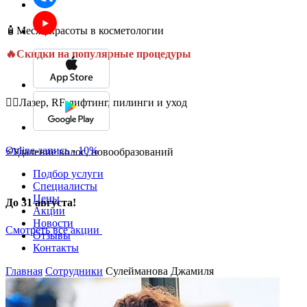
🧴Месяц красоты в косметологии
🔥Скидки на популярные процедуры
💆‍♀️Лазер, RF-лифтинг, пилинги и уход
Online-запись - 10%
⚡Удаление волос, новообразований
Подбор услуги
Специалисты
Цены
До 31 августа!
Акции
Новости
Смотреть все акции
Отзывы
Контакты
Главная
Сотрудники
Сулейманова Джамиля