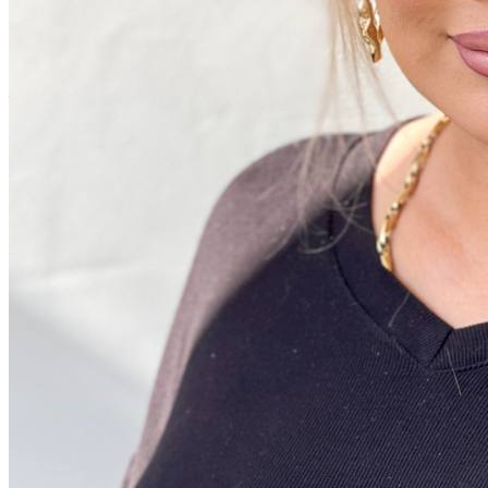
– 20% на уход GeneO
Без боли, без игл, без реабилитации.
Результат виден сразу
✨
15-25 августа!
Узнать условия акции