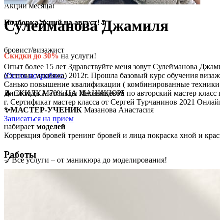
Акции месяца!
Сулейманова Джамиля
Подборка акций на август!
🌷
бровист/визажист
Скидки до 30%
на услуги!
Опыт более 15 лет Здравствуйте меня зовут Сулейманова Джами
(Основы макияжа) 2012г. Прошла базовый курс обучения визажа
Узнать подробнее
Санько повышение квалификации ( комбинированные техники в к
Диплом от Матильды Иноземцевой по авторский мастер класс п
🔥 СКИДКА 70% НА МАНИКЮР!
г. Сертификат мастер класса от Сергей Турчанинов 2021 Онлай
✨МАСТЕР-УЧЕНИК
Мазанова Анастасия
Записаться на прием
набирает
моделей
Коррекция бровей тренинг бровей и лица покраска хной и кр
Работы
💅Все услуги – от маникюра до моделирования!
👉
Успейте записаться!
🔥
Узнать подробнее