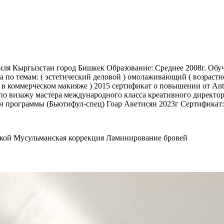
ля Кыргызстан город Бишкек Образование: Среднее 2008г. Обуча
 по темам: ( эстетический деловой ) омолаживающий ( возрастн
оммерческом макияже ) 2015 сертификат о повышении от Antonio
о визажу мастера международного класса креативного директор
н программы (Бьютифул-спец) Гоар Аветисян 2023г Сертификат: 
аской Мусульманская коррекция Ламинирование бровей