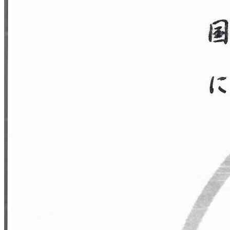
🔥 СКИДКА 70% НА МАНИКЮР!
✨МАСТЕР-УЧЕНИК
Мазанова Анастасия
набирает
моделей