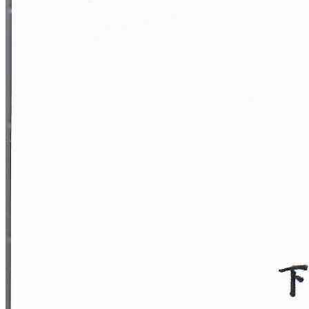
Акции месяца!
Подборка акций на август!
🌷
Скидки до 30%
на услуги!
Узнать подробнее