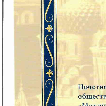
Комплексное обследование зубов с применением ИИ!
До 31 августа
всего за
6975
4350 руб.!
Всё включено:
🦷Консультация-врача стоматолога
🖥️ КТ-снимок
🤖Анализ снимка при помощи
искусственного интеллекта
DIAGNOCAT
Узнать подробнее