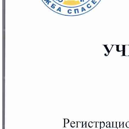
Здоровая спина
Всё начинается с заботы о стопах —
нашего
"ВТОРОГО СЕРДЦА"
Убери стресс. Забудь про боль.
Почувствуй лёгкость — и позволь себе
быть счастливым здесь и сейчас.
Узнать подробнее