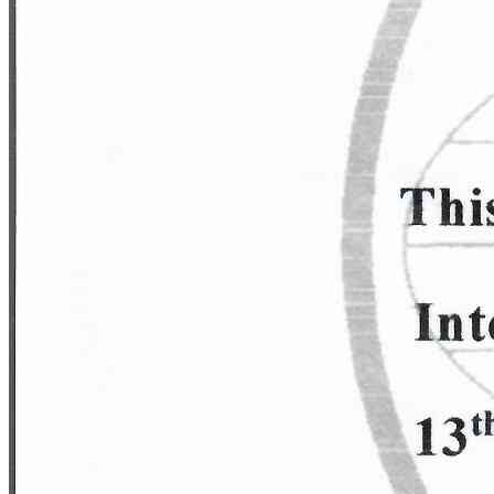
💅Все услуги – от маникюра до моделирования!
👉
Успейте записаться!
🔥
Узнать подробнее