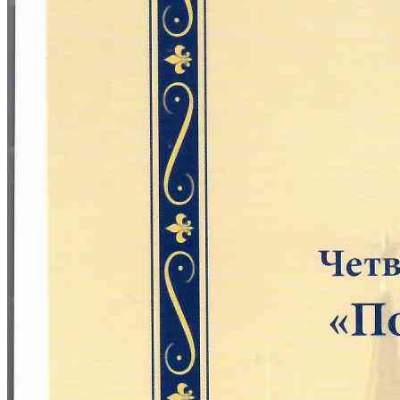
Лечите зубы со скидкой!
Только для первичных пациентов!
-25%
🎯
на всё:
▪️удаление,
▪️лечение,
▪️импланты,
▪️диагностика,