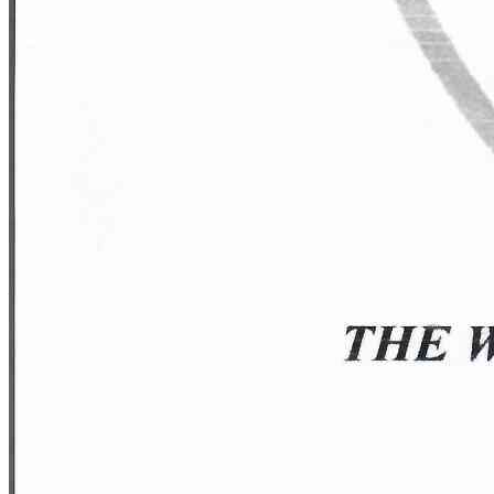
– 20% на уход GeneO
Без боли, без игл, без реабилитации.
Результат виден сразу
✨
15-25 августа!