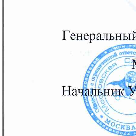
УЗИ
Аппарат Миндрей Рексона 6
УЗИ-диагностика органов
Проверьте здоровье без волнения
Быстро, точно, комфортно
Подробнее