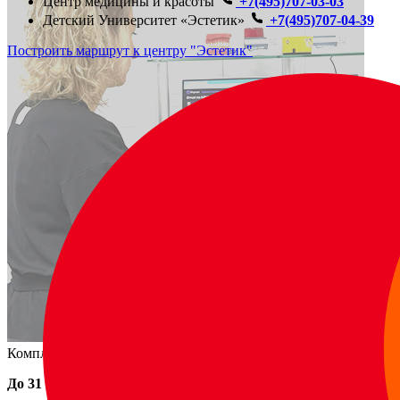
Центр медицины и красоты
+7(495)707-03-03
Детский Университет «Эстетик»
+7(495)707-04-39
Построить маршрут к центру "Эстетик"
Комплексное обследование зубов с применением ИИ!
До 31 августа
всего за
6975
4350 руб.!