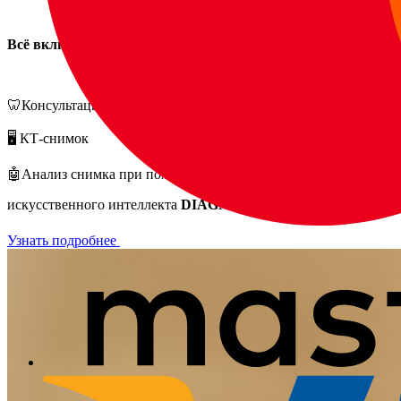
Всё включено:
🦷Консультация-врача стоматолога
🖥️ КТ-снимок
🤖Анализ снимка при помощи
искусственного интеллекта
DIAGNOCAT
Узнать подробнее