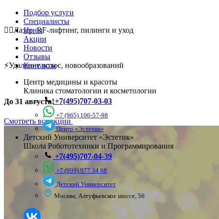
Подбор услуги
Специалисты
💆‍♀️Лазер, RF-лифтинг, пилинги и уход
Цены
Акции
Новости
Отзывы
⚡Удаление волос, новообразований
Контакты
Центр медицины и красоты
Клиника стоматологии и косметологии
+7(495)707-03-03
До 31 августа!
+7 (965) 106-57-98
Смотреть все акции
Центр «Эстетик»
Детский Университет «Эстетик»
Школа Робототехники и Программирования
+7(495)707-04-39
+7 (999) 977 34 68
Детский Университет
Москва, Алтуфьевское шоссе, 56