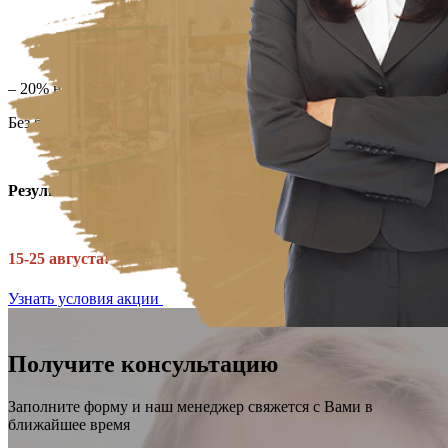
– 20% на уход GeneO
Без боли, без игл, без реабилитации.
Результат виден сразу
✨
15-25 августа!
Узнать условия акции
Получите консультацию
Заполните форму и наш менеджер свяжется с Вами в
ближайшее время