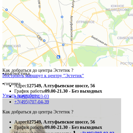
Лечите зубы со скидкой!
Только для первичных пациентов!
-25%
🎯
на всё:
▪️удаление,
▪️лечение,
▪️импланты,
Как добраться до центра Эстетик ?
▪️диагностика,
Построить маршрут к центру "Эстетик"
▪️гигиена
Адрес
127549, Алтуфьевское шоссе, 56
График работы
09.00-21.30 - Без выходных
Узнать подробнее
+7(495)707-03-03
+7(495)707-04-39
Как добраться до центра Эстетик ?
Адрес
127549, Алтуфьевское шоссе, 56
График работы
09.00-21.30 - Без выходных