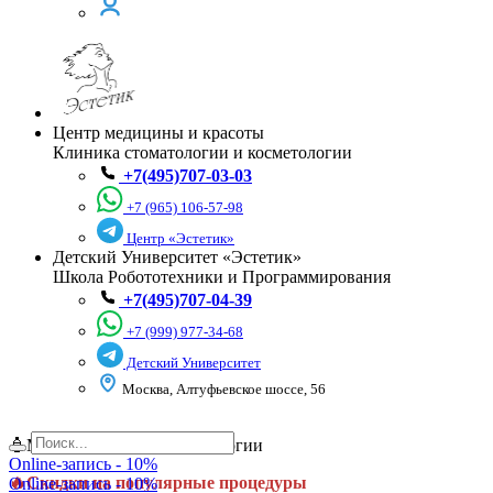
Центр медицины и красоты
Клиника стоматологии и косметологии
+7(495)707-03-03
+7 (965) 106-57-98
Центр «Эстетик»
Детский Университет «Эстетик»
Школа Робототехники и Программирования
+7(495)707-04-39
+7 (999) 977-34-68
Детский Университет
Москва, Алтуфьевское шоссе, 56
🧴Месяц красоты в косметологии
Online-запись - 10%
🔥Скидки на популярные процедуры
Online-запись - 10%